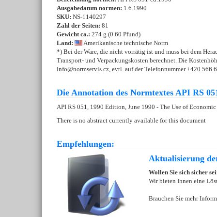
Ausgabedatum normen:
1.6.1990
SKU:
NS-1140297
Zahl der Seiten:
81
Gewicht ca.:
274 g (0.60 Pfund)
Land:
Amerikanische technische Norm
*) Bei der Ware, die nicht vorrätig ist und muss bei dem Hera
Transport- und Verpackungskosten berechnet. Die Kostenhöhe 
info@normservis.cz, evtl. auf der Telefonnummer +420 566 6
Die Annotation des Normtextes API RS 051
API RS 051, 1990 Edition, June 1990 - The Use of Economi
There is no abstract currently available for this document
Empfehlungen:
Aktualisierung d
Wollen Sie sich sicher s
Wir bieten Ihnen eine Lös
Brauchen Sie mehr Inform