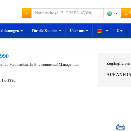
S
stleistungen
Für die Kunden
Über uns
€
1990
Zugänglichkei
entive Mechanisms in Environmental Management
AUF ANFR
m
1.6.1990