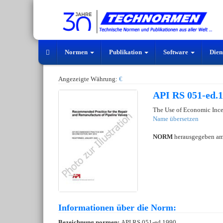
Normen
Publikation
Software
Dien
Angezeigte Währung:
€
API RS 051-ed.
The Use of Economic Inc
Name übersetzen
NORM
herausgegeben a
Informationen über die Norm:
Bezeichnung normen:
API RS 051-ed.1990