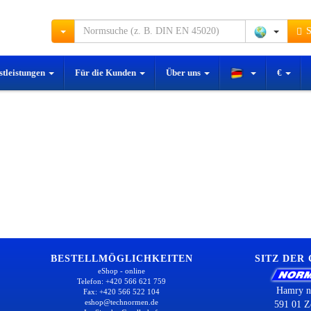
S
stleistungen
Für die Kunden
Über uns
€
BESTELLMÖGLICHKEITEN
SITZ DER
eShop - online
Telefon: +420 566 621 759
Hamry n
Fax: +420 566 522 104
eshop@technormen.de
591 01 Z