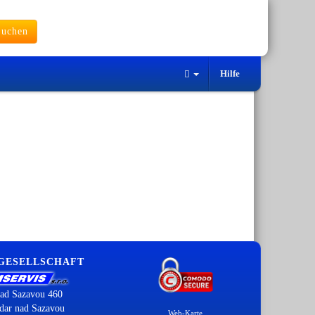
uchen
Hilfe
 GESELLSCHAFT
ad Sazavou 460
dar nad Sazavou
Web-Karte