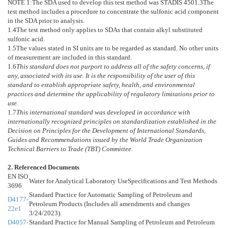
NOTE 1:
The SDA used to develop this test method was STADIS 450
1.3
The
test method includes a procedure to concentrate the sulfonic acid component
in the SDA prior to analysis.
1.4
The test method only applies to SDAs that contain alkyl substituted
sulfonic acid.
1.5
The values stated in SI units are to be regarded as standard. No other units
of measurement are included in this standard.
1.6
This standard does not purport to address all of the safety concerns, if
any, associated with its use. It is the responsibility of the user of this
standard to establish appropriate safety, health, and environmental
practices and determine the applicability of regulatory limitations prior to
use.
1.7
This international standard was developed in accordance with
internationally recognized principles on standardization established in the
Decision on Principles for the Development of International Standards,
Guides and Recommendations issued by the World Trade Organization
Technical Barriers to Trade (TBT) Committee.
2. Referenced Documents
EN ISO
Water for Analytical Laboratory UseSpecifications and Test Methods
3696
Standard Practice for Automatic Sampling of Petroleum and
D4177-
Petroleum Products (Includes all amendments and changes
22e1
3/24/2023).
D4057-
Standard Practice for Manual Sampling of Petroleum and Petroleum