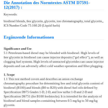
Die Annotation des Normtextes ASTM D7591-
12(2017) :
Keywords:
biodiesel blends, free glycerin, glycerin, ion chromatography, total glycerin,,
ICS Number Code 75.160.20 (Liquid fuels)
Ergänzende Informationen
Significance and Use
5.1
Petroleum-based diesel may be blended with biodiesel. High levels of
free glycerin in biodiesel can cause injector deposits (“gel effect”), as well as
clogging fuel systems. High levels of unreacted glycerides can cause injector
deposits and can adversely affect cold weather operation and filter plugging.
1. Scope
1.1
This test method covers and describes an anion exchange
chromatography procedure for determining free and total glycerin content of
biodiesel (B100) and blends (B0 to B20) with diesel fuel oils defined by
Specification
D975
Grades 1-D, 2-D, and low sulfur 1-D and 2-D and
Specification
D6751
(for B100 feedstocks). It is intended for the analysis of
biodiesel and blend samples containing between 0.5 mg/kg to 50 mg/kg
glycerin.