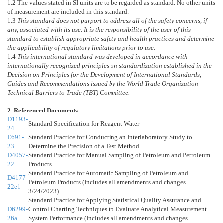
1.2
The values stated in SI units are to be regarded as standard. No other units
of measurement are included in this standard.
1.3
This standard does not purport to address all of the safety concerns, if
any, associated with its use. It is the responsibility of the user of this
standard to establish appropriate safety and health practices and determine
the applicability of regulatory limitations prior to use.
1.4
This international standard was developed in accordance with
internationally recognized principles on standardization established in the
Decision on Principles for the Development of International Standards,
Guides and Recommendations issued by the World Trade Organization
Technical Barriers to Trade (TBT) Committee.
2. Referenced Documents
D1193-
Standard Specification for Reagent Water
24
E691-
Standard Practice for Conducting an Interlaboratory Study to
23
Determine the Precision of a Test Method
D4057-
Standard Practice for Manual Sampling of Petroleum and Petroleum
22
Products
Standard Practice for Automatic Sampling of Petroleum and
D4177-
Petroleum Products (Includes all amendments and changes
22e1
3/24/2023).
Standard Practice for Applying Statistical Quality Assurance and
D6299-
Control Charting Techniques to Evaluate Analytical Measurement
26a
System Performance (Includes all amendments and changes