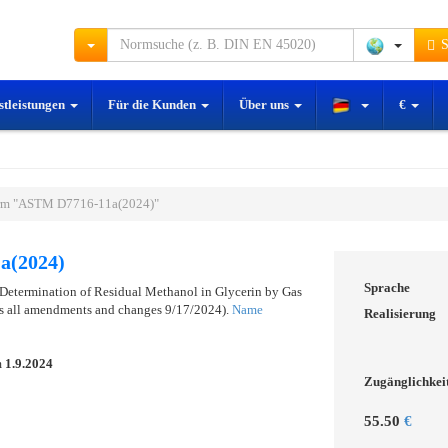
S
stleistungen
Für die Kunden
Über uns
€
rm "ASTM D7716-11a(2024)"
a(2024)
Sprache
 Determination of Residual Methanol in Glycerin by Gas
s all amendments and changes 9/17/2024).
Name
Realisierung
m
1.9.2024
Zugänglichkei
55.50
€