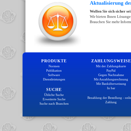
Aktualisierung de
Wollen Sie sich sicher se
Wir bieten Ihnen Lösungen
Brauchen Sie mehr Inform
PRODUKTE
ZAHLUNGSWEISE
Normen
Mit der Zahlungskarte
Publikation
PayPal
Software
Gegen Nachnahme
Dienstleistungen
Mit Anzahlungsrechnung
Mit Banküberweisung
In bar
SUCHE
Übliche Suche
Bezahlung der Bestellung - onli
Erweiterte Suche
Zahlung
Suche nach Branchen