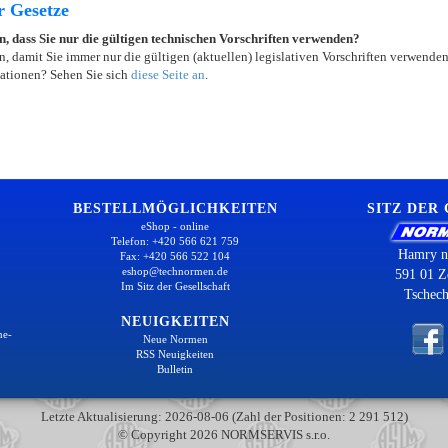
r Gesetze
in, dass Sie nur die gültigen technischen Vorschriften verwenden?
, damit Sie immer nur die gültigen (aktuellen) legislativen Vorschriften verwende
ationen? Sehen Sie sich
diese Seite an
.
BESTELLMÖGLICHKEITEN
SITZ DER
eShop - online
Telefon: +420 566 621 759
Hamry n
Fax: +420 566 522 104
eshop@technormen.de
591 01 Z
Im Sitz der Gesellschaft
Tschech
NEUIGKEITEN
ne-
Neue Normen
RSS Neuigkeiten
Bulletin
Letzte Aktualisierung: 2026-08-06 (Zahl der Positionen: 2 291 512)
© Copyright 2026 NORMSERVIS s.r.o.