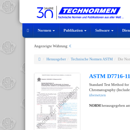
Normen
Publikation
Software
Dien
Angezeigte Währung:
€
Herausgeber
Technische Normen ASTM
Die No
ASTM D7716-11
Standard Test Method for
Chromatography (Include
übersetzen
NORM
herausgegeben a