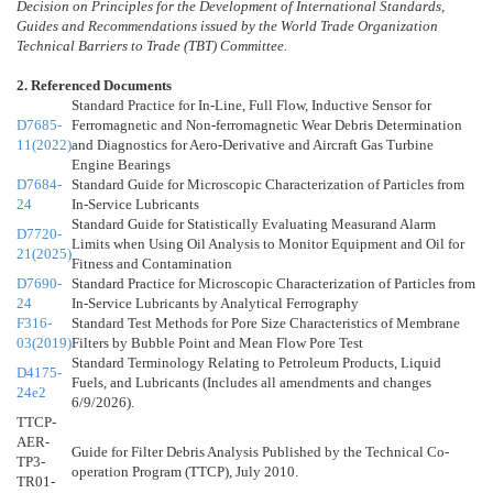
Decision on Principles for the Development of International Standards,
Guides and Recommendations issued by the World Trade Organization
Technical Barriers to Trade (TBT) Committee.
2. Referenced Documents
Standard Practice for In-Line, Full Flow, Inductive Sensor for
D7685-
Ferromagnetic and Non-ferromagnetic Wear Debris Determination
11(2022)
and Diagnostics for Aero-Derivative and Aircraft Gas Turbine
Engine Bearings
D7684-
Standard Guide for Microscopic Characterization of Particles from
24
In-Service Lubricants
Standard Guide for Statistically Evaluating Measurand Alarm
D7720-
Limits when Using Oil Analysis to Monitor Equipment and Oil for
21(2025)
Fitness and Contamination
D7690-
Standard Practice for Microscopic Characterization of Particles from
24
In-Service Lubricants by Analytical Ferrography
F316-
Standard Test Methods for Pore Size Characteristics of Membrane
03(2019)
Filters by Bubble Point and Mean Flow Pore Test
Standard Terminology Relating to Petroleum Products, Liquid
D4175-
Fuels, and Lubricants (Includes all amendments and changes
24e2
6/9/2026).
TTCP-
AER-
Guide for Filter Debris Analysis Published by the Technical Co-
TP3-
operation Program (TTCP), July 2010.
TR01-