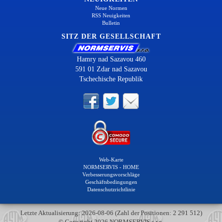
Neue Normen
RSS Neuigkeiten
Bulletin
SITZ DER GESELLSCHAFT
Hamry nad Sazavou 460
591 01 Zdar nad Sazavou
Tschechische Republik
Web-Karte
NORMSERVIS - HOME
Verbesserungsvorschläge
Geschäftsbedingungen
Datenschutzrichtlinie
Letzte Aktualisierung: 2026-08-06 (Zahl der Positionen: 2 291 512)
© Copyright 2026 NORMSERVIS s.r.o.