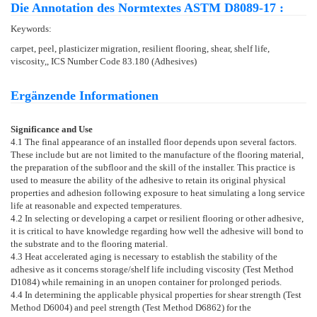
Die Annotation des Normtextes ASTM D8089-17 :
Keywords:
carpet, peel, plasticizer migration, resilient flooring, shear, shelf life,
viscosity,, ICS Number Code 83.180 (Adhesives)
Ergänzende Informationen
Significance and Use
4.1
The final appearance of an installed floor depends upon several factors.
These include but are not limited to the manufacture of the flooring material,
the preparation of the subfloor and the skill of the installer. This practice is
used to measure the ability of the adhesive to retain its original physical
properties and adhesion following exposure to heat simulating a long service
life at reasonable and expected temperatures.
4.2
In selecting or developing a carpet or resilient flooring or other adhesive,
it is critical to have knowledge regarding how well the adhesive will bond to
the substrate and to the flooring material.
4.3
Heat accelerated aging is necessary to establish the stability of the
adhesive as it concerns storage/shelf life including viscosity (Test Method
D1084
) while remaining in an unopen container for prolonged periods.
4.4
In determining the applicable physical properties for shear strength (Test
Method
D6004
) and peel strength (Test Method
D6862
) for the