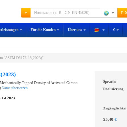
S
stleistungen
Für die Kunden
Über uns
€
rm "ASTM D8176-18(2023)"
(2023)
Sprache
 Mechanically Tapped Density of Activated Carbon
)
Name übersetzen
Realisierung
m
1.4.2023
Zugänglichkei
55.40
€