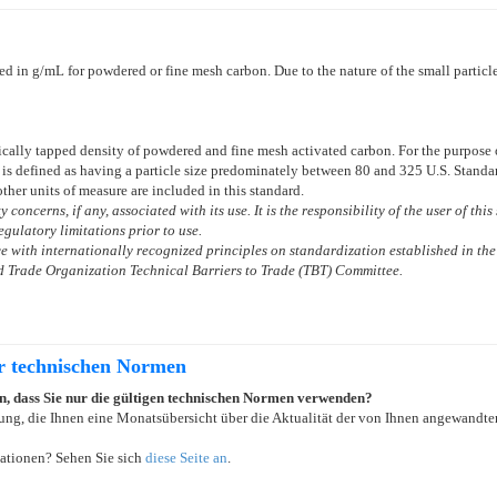
ed in g/mL for powdered or fine mesh carbon. Due to the nature of the small particl
cally tapped density of powdered and fine mesh activated carbon. For the purpose o
 is defined as having a particle size predominately between 80 and 325 U.S. Standa
other units of measure are included in this standard.
 concerns, if any, associated with its use. It is the responsibility of the user of th
gulatory limitations prior to use.
 with internationally recognized principles on standardization established in the
 Trade Organization Technical Barriers to Trade (TBT) Committee.
er technischen Normen
ein, dass Sie nur die gültigen technischen Normen verwenden?
ung, die Ihnen eine Monatsübersicht über die Aktualität der von Ihnen angewandten
ationen? Sehen Sie sich
diese Seite an
.