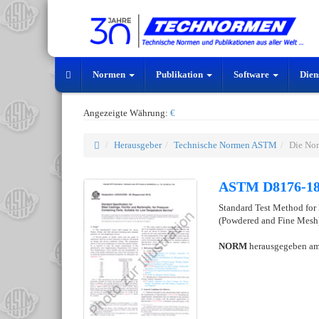
Normen
Publikation
Software
Dien
Angezeigte Währung:
€
Herausgeber
Technische Normen ASTM
Die No
ASTM D8176-18
Standard Test Method for
(Powdered and Fine Mesh
NORM
herausgegeben a