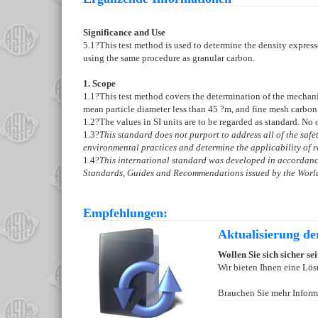
Significance and Use
5.1
?This test method is used to determine the density express
using the same procedure as granular carbon.
1. Scope
1.1
?This test method covers the determination of the mechani
mean particle diameter less than 45 ?m, and fine mesh carbon
1.2
?The values in SI units are to be regarded as standard. No 
1.3
?
This standard does not purport to address all of the safety
environmental practices and determine the applicability of re
1.4
?
This international standard was developed in accordance
Standards, Guides and Recommendations issued by the World
Empfehlungen:
Aktualisierung d
Wollen Sie sich sicher s
Wir bieten Ihnen eine Lös
Brauchen Sie mehr Inform