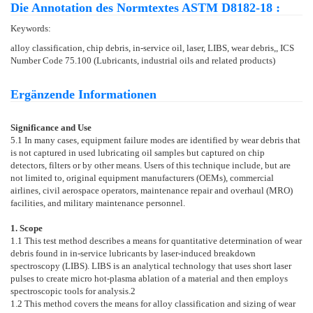
Die Annotation des Normtextes ASTM D8182-18 :
Keywords:
alloy classification, chip debris, in-service oil, laser, LIBS, wear debris,, ICS
Number Code 75.100 (Lubricants, industrial oils and related products)
Ergänzende Informationen
Significance and Use
5.1
In many cases, equipment failure modes are identified by wear debris that
is not captured in used lubricating oil samples but captured on chip
detectors, filters or by other means. Users of this technique include, but are
not limited to, original equipment manufacturers (OEMs), commercial
airlines, civil aerospace operators, maintenance repair and overhaul (MRO)
facilities, and military maintenance personnel.
1. Scope
1.1
This test method describes a means for quantitative determination of wear
debris found in in-service lubricants by laser-induced breakdown
spectroscopy (LIBS). LIBS is an analytical technology that uses short laser
pulses to create micro hot-plasma ablation of a material and then employs
spectroscopic tools for analysis.
2
1.2
This method covers the means for alloy classification and sizing of wear