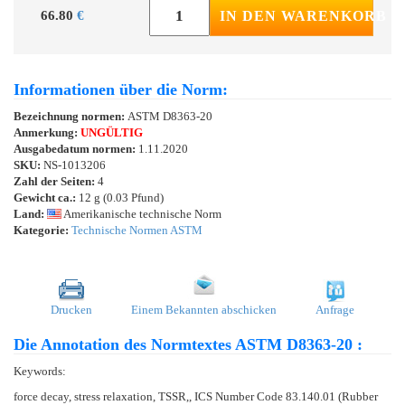
66.80
€
IN DEN WARENKORB
Informationen über die Norm:
Bezeichnung normen:
ASTM D8363-20
Anmerkung:
UNGÜLTIG
Ausgabedatum normen:
1.11.2020
SKU:
NS-1013206
Zahl der Seiten:
4
Gewicht ca.:
12 g (0.03 Pfund)
Land:
Amerikanische technische Norm
Kategorie:
Technische Normen ASTM
Drucken
Einem Bekannten abschicken
Anfrage
Die Annotation des Normtextes ASTM D8363-20 :
Keywords:
force decay, stress relaxation, TSSR,, ICS Number Code 83.140.01 (Rubber