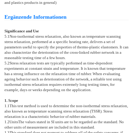
and plastics products in general)
Ergänzende Informationen
Significance and Use
5.1
Non-isothermal stress relaxation, also known as temperature scanning
stress relaxation, performed at a specific heating rate, delivers a set of
parameters useful to specify the properties of thermo-plastic elastomers. It can
also characterize the deterioration of the cross-linked rubber network in a
reasonable testing time of a few hours.
5.2
Stress relaxation tests are typically performed as time-dependent
experiments at constant strain and temperature. It is known that temperature
has a strong influence on the relaxation time of rubber. When evaluating
ageing behavior such as deterioration of the network, a reliable test using
isothermal stress relaxation requires extremely long testing times, for
example, days or weeks depending on the application.
1. Scope
1.1
This test method is used to determine the non-isothermal stress relaxation,
also known as temperature scanning stress relaxation (TSSR). Stress
relaxation is a characteristic behavior of rubber materials.
1.2
Units
The values stated in SI units are to be regarded as the standard. No
other units of measurement are included in this standard.
1.3
This standard does not purport to address all of the safety concerns, if