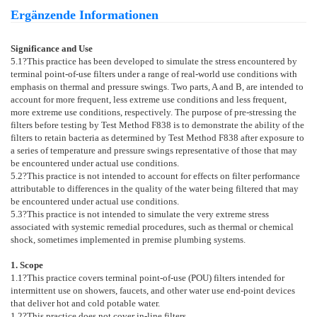
Ergänzende Informationen
Significance and Use
5.1
?This practice has been developed to simulate the stress encountered by
terminal point-of-use filters under a range of real-world use conditions with
emphasis on thermal and pressure swings. Two parts, A and B, are intended to
account for more frequent, less extreme use conditions and less frequent,
more extreme use conditions, respectively. The purpose of pre-stressing the
filters before testing by Test Method
F838
is to demonstrate the ability of the
filters to retain bacteria as determined by Test Method
F838
after exposure to
a series of temperature and pressure swings representative of those that may
be encountered under actual use conditions.
5.2
?This practice is not intended to account for effects on filter performance
attributable to differences in the quality of the water being filtered that may
be encountered under actual use conditions.
5.3
?This practice is not intended to simulate the very extreme stress
associated with systemic remedial procedures, such as thermal or chemical
shock, sometimes implemented in premise plumbing systems.
1. Scope
1.1
?This practice covers terminal point-of-use (POU) filters intended for
intermittent use on showers, faucets, and other water use end-point devices
that deliver hot and cold potable water.
1.2
?This practice does not cover in-line filters.