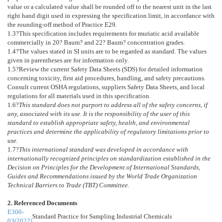
value or a calculated value shall be rounded off to the nearest unit in the last
right hand digit used in expressing the specification limit, in accordance with
the rounding-off method of Practice
E29
.
1.3
?This specification includes requirements for muriatic acid available
commercially in 20? Baum? and 22? Baum? concentration grades.
1.4
?The values stated in SI units are to be regarded as standard. The values
given in parentheses are for information only.
1.5
?Review the current Safety Data Sheets (SDS) for detailed information
concerning toxicity, first aid procedures, handling, and safety precautions.
Consult current OSHA regulations, suppliers Safety Data Sheets, and local
regulations for all materials used in this specification.
1.6
?
This standard does not purport to address all of the safety concerns, if
any, associated with its use. It is the responsibility of the user of this
standard to establish appropriate safety, health, and environmental
practices and determine the applicability of regulatory limitations prior to
use.
1.7
?
This international standard was developed in accordance with
internationally recognized principles on standardization established in the
Decision on Principles for the Development of International Standards,
Guides and Recommendations issued by the World Trade Organization
Technical Barriers to Trade (TBT) Committee.
2. Referenced Documents
E300-
Standard Practice for Sampling Industrial Chemicals
03(2022)