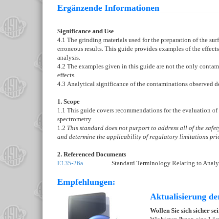
Ergänzende Informationen
Significance and Use
4.1
The grinding materials used for the preparation of the su
erroneous results. This guide provides examples of the effect
analysis.
4.2
The examples given in this guide are not the only contami
effects.
4.3
Analytical significance of the contaminations observed dep
1. Scope
1.1
This guide covers recommendations for the evaluation of v
spectrometry.
1.2
This standard does not purport to address all of the safety
and determine the applicability of regulatory limitations prio
2. Referenced Documents
E135-26a
Standard Terminology Relating to Analyt
Empfehlungen:
Aktualisierung d
Wollen Sie sich sicher s