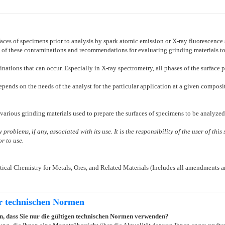
rfaces of specimens prior to analysis by spark atomic emission or X-ray fluorescenc
s of these contaminations and recommendations for evaluating grinding materials to
nations that can occur. Especially in X-ray spectrometry, all phases of the surface
ends on the needs of the analyst for the particular application at a given composi
arious grinding materials used to prepare the surfaces of specimens to be analyze
 problems, if any, associated with its use. It is the responsibility of the user of th
r to use.
ical Chemistry for Metals, Ores, and Related Materials (Includes all amendments 
er technischen Normen
ein, dass Sie nur die gültigen technischen Normen verwenden?