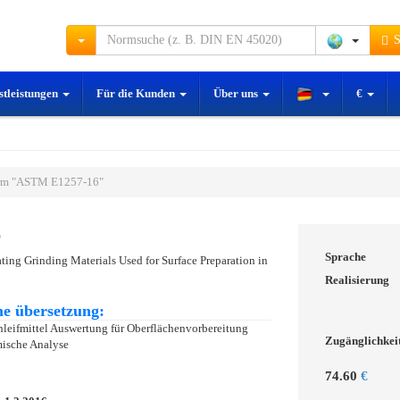
S
stleistungen
Für die Kunden
Über uns
€
rm "ASTM E1257-16"
6
Sprache
ting Grinding Materials Used for Surface Preparation in
Realisierung
e übersetzung:
hleifmittel Auswertung für Oberflächenvorbereitung
Zugänglichkei
mische Analyse
74.60
€