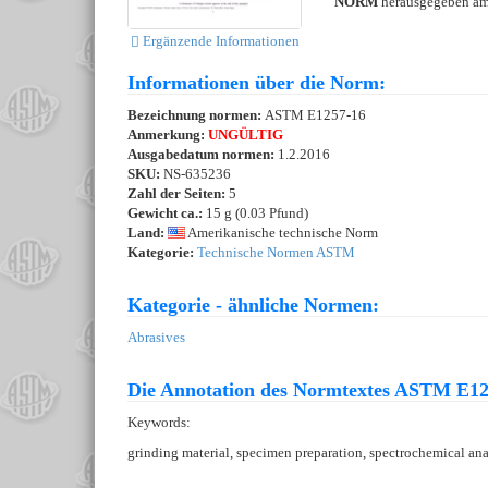
NORM
herausgegeben a
Ergänzende Informationen
Informationen über die Norm:
Bezeichnung normen:
ASTM E1257-16
Anmerkung:
UNGÜLTIG
Ausgabedatum normen:
1.2.2016
SKU:
NS-635236
Zahl der Seiten:
5
Gewicht ca.:
15 g (0.03 Pfund)
Land:
Amerikanische technische Norm
Kategorie:
Technische Normen ASTM
Kategorie - ähnliche Normen:
Abrasives
Die Annotation des Normtextes ASTM E12
Keywords:
grinding material, specimen preparation, spectrochemical an