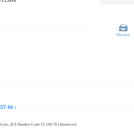
m
1.2.2016
Drucken
57-16 :
alysis,, ICS Number Code 25.100.70 (Abrasives)