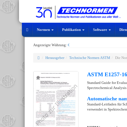
Normen
Publikation
Software
Dien
Angezeigte Währung:
€
Herausgeber
Technische Normen ASTM
Die No
ASTM E1257-1
Standard Guide for Evalua
Spectrochemical Analysis
Automatische nam
Standard-Leitfaden für Sc
verwendet in Spektroche