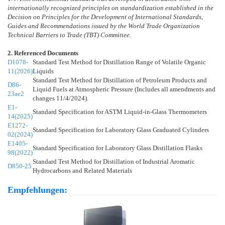
internationally recognized principles on standardization established in the
Decision on Principles for the Development of International Standards,
Guides and Recommendations issued by the World Trade Organization
Technical Barriers to Trade (TBT) Committee.
2. Referenced Documents
D1078-
Standard Test Method for Distillation Range of Volatile Organic
11(2026)
Liquids
Standard Test Method for Distillation of Petroleum Products and
D86-
Liquid Fuels at Atmospheric Pressure (Includes all amendments and
23ae2
changes 11/4/2024).
E1-
Standard Specification for ASTM Liquid-in-Glass Thermometers
14(2025)
E1272-
Standard Specification for Laboratory Glass Graduated Cylinders
02(2024)
E1405-
Standard Specification for Laboratory Glass Distillation Flasks
98(2022)
Standard Test Method for Distillation of Industrial Aromatic
D850-25
Hydrocarbons and Related Materials
Empfehlungen: