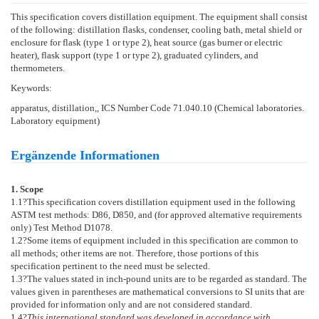
This specification covers distillation equipment. The equipment shall consist
of the following: distillation flasks, condenser, cooling bath, metal shield or
enclosure for flask (type 1 or type 2), heat source (gas burner or electric
heater), flask support (type 1 or type 2), graduated cylinders, and
thermometers.
Keywords:
apparatus, distillation,, ICS Number Code 71.040.10 (Chemical laboratories.
Laboratory equipment)
Ergänzende Informationen
1. Scope
1.1
?This specification covers distillation equipment used in the following
ASTM test methods:
D86
,
D850
, and (for approved alternative requirements
only) Test Method
D1078
.
1.2
?Some items of equipment included in this specification are common to
all methods; other items are not. Therefore, those portions of this
specification pertinent to the need must be selected.
1.3
?The values stated in inch-pound units are to be regarded as standard. The
values given in parentheses are mathematical conversions to SI units that are
provided for information only and are not considered standard.
1.4
?
This international standard was developed in accordance with