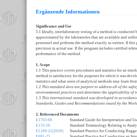
Ergänzende Informationen
Significance and Use
5.1
Ideally, interlaboratory testing of a method is conducted by
approximated by the laboratories that are available and willin
personnel and performs the method exactly as written. If this 
precision in actual use. If the program includes certified ref
performance of the method.
1. Scope
1.1
This practice covers procedures and statistics for an inter
method is satisfactory for the purposes for which it was devel
statistics and what users of analytical methods may learn fro
1.2
This standard does not purport to address all of the safety 
environmental practices and determine the applicability of re
1.3
This international standard was developed in accordance 
Standards, Guides and Recommendations issued by the World
2. Referenced Documents
E1763-06
Standard Guide for Interpretation and U
E135-26
Standard Terminology Relating to Analyt
E1169-21(2026)
Standard Practice for Conducting Rugge
E691-23
Standard Practice for Conducting an Inte