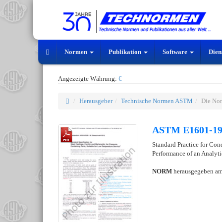
Normen
Publikation
Software
Dien
Angezeigte Währung:
€
Herausgeber
Technische Normen ASTM
Die No
ASTM E1601-1
Standard Practice for Con
Performance of an Analyt
NORM
herausgegeben a