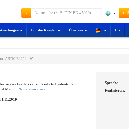
S
stleistungen
Für die Kunden
Über uns
€
rm "ASTM E1601-19"
9
Sprache
ducting an Interlaboratory Study to Evaluate the
ical Method
Name übersetzen
Realisierung
m
1.11.2019