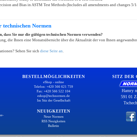
Precision and Bias in ASTM Test Methods (Includes all amendments and changes 5/
er technischen Normen
ein, dass Sie nur die gültigen technischen Normen verwenden?
ung, die Ihnen eine Monatsübersicht über die Aktualität der von Ihnen angewandten
ationen? Sehen Sie sich
diese Seite an
.
BESTELLMÖGLICHKEITEN
SITZ DER
eShop - online
Telefon: +420 566 621 759
Hamry n
Fax: +420 566 522 104
eshop@technormen.de
591 01 Z
Im Sitz der Gesellschaft
Tschech
NEUIGKEITEN
ne-
Neue Normen
RSS Neuigkeiten
Bulletin