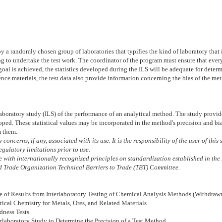
 a randomly chosen group of laboratories that typifies the kind of laboratory that is
g to undertake the test work. The coordinator of the program must ensure that every
goal is achieved, the statistics developed during the ILS will be adequate for deter
erence materials, the test data also provide information concerning the bias of the me
laboratory study (ILS) of the performance of an analytical method. The study provide
oped. These statistical values may be incorporated in the method's precision and bia
m them.
concerns, if any, associated with its use. It is the responsibility of the user of thi
gulatory limitations prior to use.
with internationally recognized principles on standardization established in the 
 Trade Organization Technical Barriers to Trade (TBT) Committee.
se of Results from Interlaboratory Testing of Chemical Analysis Methods (Withdra
ical Chemistry for Metals, Ores, and Related Materials
dness Tests
rlaboratory Study to Determine the Precision of a Test Method