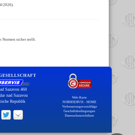
14/2026).
 Normen sicher stellt.
 GESELLSCHAFT
ad Sazavou 460
dar nad Sazavou
Web-Karte
ische Republik
NORMSERVIS - HOME
Verbesserungsvorschläge
Geschäftsbedingungen
Datenschutzrichtlinie