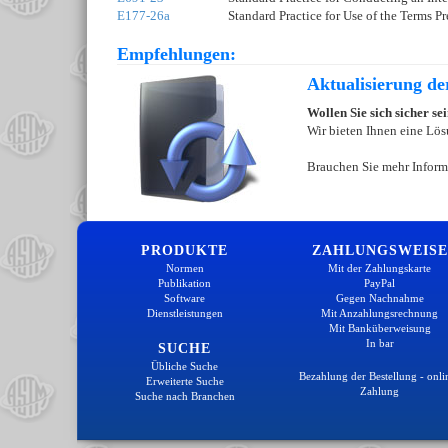
E177-26a
Standard Practice for Use of the Terms 
Empfehlungen:
Aktualisierung d
Wollen Sie sich sicher s
Wir bieten Ihnen eine Lös
Brauchen Sie mehr Inform
PRODUKTE
ZAHLUNGSWEISE
Normen
Mit der Zahlungskarte
Publikation
PayPal
Software
Gegen Nachnahme
Dienstleistungen
Mit Anzahlungsrechnung
Mit Banküberweisung
In bar
SUCHE
Übliche Suche
Bezahlung der Bestellung - onli
Erweiterte Suche
Zahlung
Suche nach Branchen