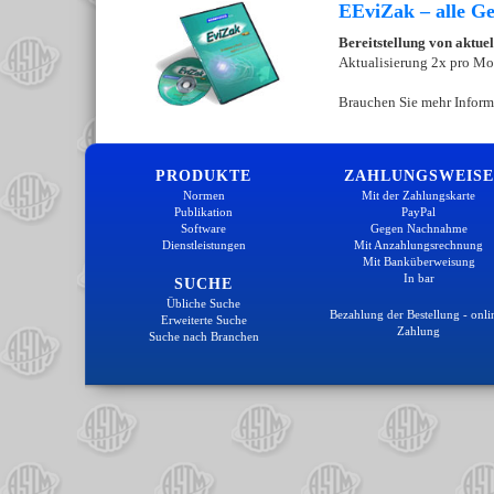
EEviZak – alle Ges
Bereitstellung von aktue
Aktualisierung 2x pro Mo
Brauchen Sie mehr Inform
PRODUKTE
ZAHLUNGSWEISE
Normen
Mit der Zahlungskarte
Publikation
PayPal
Software
Gegen Nachnahme
Dienstleistungen
Mit Anzahlungsrechnung
Mit Banküberweisung
In bar
SUCHE
Übliche Suche
Bezahlung der Bestellung - onli
Erweiterte Suche
Zahlung
Suche nach Branchen