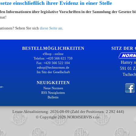
etze einschließlich ihrer Evidenz in einer Stelle
llen Informationen über legislative Vorschriften in der Sammlung der Gesetze b
nat!
ationen? Sehen Sie sich
diese Seite an
.
BESTELLMÖGLICHKEITEN
SITZ DER
eShop - online
Telefon: +420 566 621 759
Hamry n
Fax: +420 566 522 104
eshop@technormen.de
591 01 Z
Im Sitz der Gesellschaft
Tschech
NEUIGKEITEN
ne-
Neue Normen
RSS Neuigkeiten
Bulletin
Letzte Aktualisierung: 2026-08-09 (Zahl der Positionen: 2 292 444)
© Copyright 2026 NORMSERVIS s.r.o.