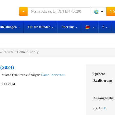
S
stleistungen
Für die Kunden
Über uns
€
rm "ASTM E1790-04(2024)"
(2024)
Sprache
 Infrared Qualitative Analysis
Name übersetzen
Realisierung
m
1.11.2024
Zugänglichkei
62.40
€