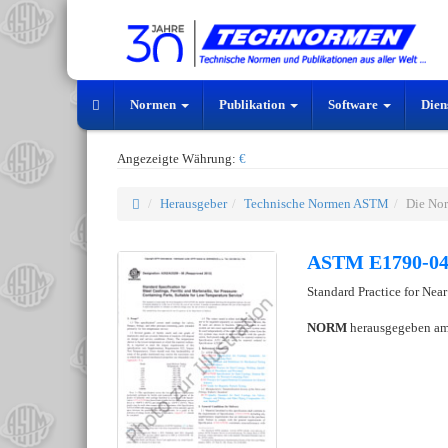
Normen
Publikation
Software
Dien
Angezeigte Währung:
€
Herausgeber
Technische Normen ASTM
Die No
ASTM E1790-04
Standard Practice for Near
NORM
herausgegeben a