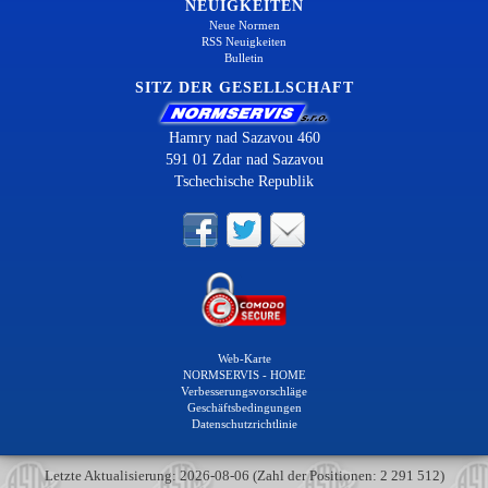
NEUIGKEITEN
Neue Normen
RSS Neuigkeiten
Bulletin
SITZ DER GESELLSCHAFT
Hamry nad Sazavou 460
591 01 Zdar nad Sazavou
Tschechische Republik
Web-Karte
NORMSERVIS - HOME
Verbesserungsvorschläge
Geschäftsbedingungen
Datenschutzrichtlinie
Letzte Aktualisierung: 2026-08-06 (Zahl der Positionen: 2 291 512)