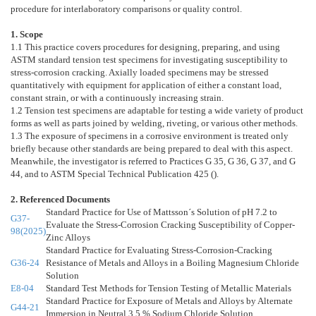
procedure for interlaboratory comparisons or quality control.
1. Scope
1.1 This practice covers procedures for designing, preparing, and using
ASTM standard tension test specimens for investigating susceptibility to
stress-corrosion cracking. Axially loaded specimens may be stressed
quantitatively with equipment for application of either a constant load,
constant strain, or with a continuously increasing strain.
1.2 Tension test specimens are adaptable for testing a wide variety of product
forms as well as parts joined by welding, riveting, or various other methods.
1.3 The exposure of specimens in a corrosive environment is treated only
briefly because other standards are being prepared to deal with this aspect.
Meanwhile, the investigator is referred to Practices G 35, G 36, G 37, and G
44, and to ASTM Special Technical Publication 425 ().
2. Referenced Documents
Standard Practice for Use of Mattsson´s Solution of pH 7.2 to
G37-
Evaluate the Stress-Corrosion Cracking Susceptibility of Copper-
98(2025)
Zinc Alloys
Standard Practice for Evaluating Stress-Corrosion-Cracking
G36-24
Resistance of Metals and Alloys in a Boiling Magnesium Chloride
Solution
E8-04
Standard Test Methods for Tension Testing of Metallic Materials
Standard Practice for Exposure of Metals and Alloys by Alternate
G44-21
Immersion in Neutral 3.5 % Sodium Chloride Solution