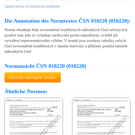
Application of statistical methods
Die Annotation des Normtextes ČSN 010220 (010220):
Norma obsahuje řady rovnoměrně rozdělených náhodných čísel určených k
použití tam, kde se vyžaduje zachování prvku nahodilosti, zvláště při
vytváření reprezentativního výběru. V normě jsou uvedeny tabulky celých
čísel rovnoměrně rozdělených v daném intervalu a příklady použití tabulek
náhodných čísel
Normansicht ČSN 010220 (010220)
Ansicht anzeigen lassen.
Ähnliche Normen: