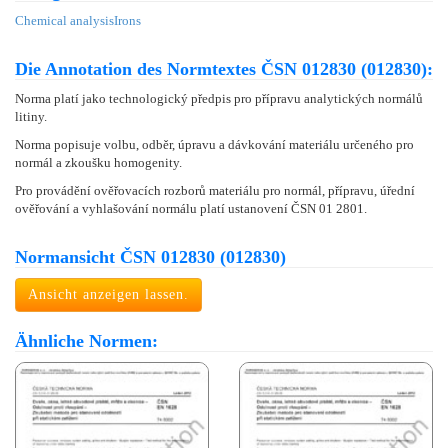
Chemical analysis
Irons
Die Annotation des Normtextes ČSN 012830 (012830):
Norma platí jako technologický předpis pro přípravu analytických normálů
litiny.
Norma popisuje volbu, odběr, úpravu a dávkování materiálu určeného pro
normál a zkoušku homogenity.
Pro provádění ověřovacích rozborů materiálu pro normál, přípravu, úřední
ověřování a vyhlašování normálu platí ustanovení ČSN 01 2801.
Normansicht ČSN 012830 (012830)
Ansicht anzeigen lassen.
Ähnliche Normen: