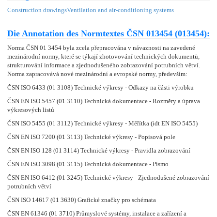
Construction drawings
Ventilation and air-conditioning systems
Die Annotation des Normtextes ČSN 013454 (013454):
Norma ČSN 01 3454 byla zcela přepracována v návaznosti na zavedené
mezinárodní normy, které se týkají zhotovování technických dokumentů,
strukturování informace a zjednodušeného zobrazování potrubních větví.
Norma zapracovává nové mezinárodní a evropské normy, především:
ČSN ISO 6433 (01 3108) Technické výkresy - Odkazy na části výrobku
ČSN EN ISO 5457 (01 3110) Technická dokumentace - Rozměry a úprava
výkresových listů
ČSN ISO 5455 (01 3112) Technické výkresy - Měřítka (idt EN ISO 5455)
ČSN EN ISO 7200 (01 3113) Technické výkresy - Popisová pole
ČSN EN ISO 128 (01 3114) Technické výkresy - Pravidla zobrazování
ČSN EN ISO 3098 (01 3115) Technická dokumentace - Písmo
ČSN EN ISO 6412 (01 3245) Technické výkresy - Zjednodušené zobrazování
potrubních větví
ČSN ISO 14617 (01 3630) Grafické značky pro schémata
ČSN EN 61346 (01 3710) Průmyslové systémy, instalace a zařízení a