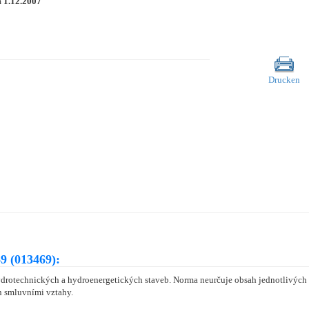
m
1.12.2007
Drucken
9 (013469):
ydrotechnických a hydroenergetických staveb. Norma neurčuje obsah jednotlivých d
n smluvními vztahy.