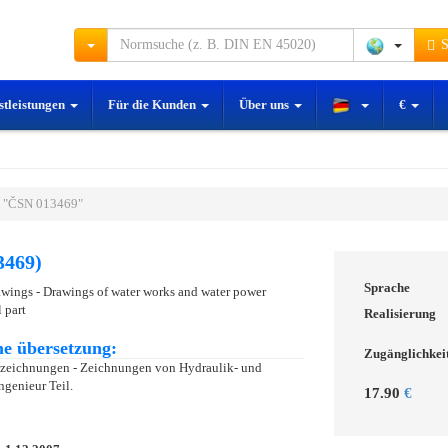
S
stleistungen
Für die Kunden
Über uns
€
 "ČSN 013469"
3469)
Sprache
awings - Drawings of water works and water power
 part
Realisierung
e übersetzung:
Zugänglichkei
szeichnungen - Zeichnungen von Hydraulik- und
ngenieur Teil.
17.90
€