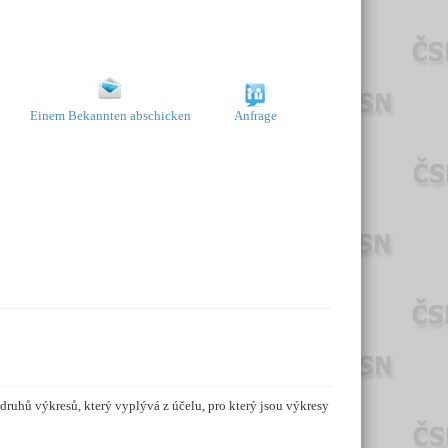
Einem Bekannten abschicken
Anfrage
ruhů výkresů, který vyplývá z účelu, pro který jsou výkresy