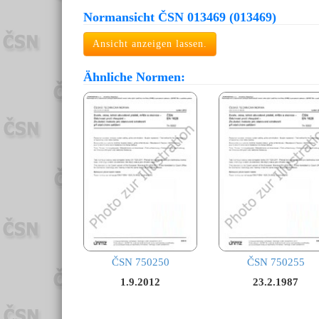
Normansicht ČSN 013469 (013469)
Ansicht anzeigen lassen.
Ähnliche Normen:
ČSN 750250
ČSN 750255
1.9.2012
23.2.1987