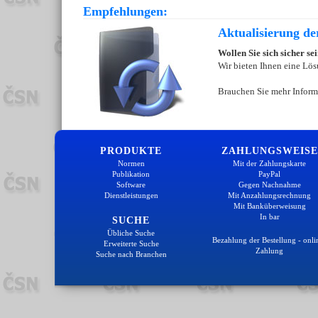
Empfehlungen:
Aktualisierung d
Wollen Sie sich sicher s
Wir bieten Ihnen eine Lös
Brauchen Sie mehr Inform
PRODUKTE
ZAHLUNGSWEISE
Normen
Mit der Zahlungskarte
Publikation
PayPal
Software
Gegen Nachnahme
Dienstleistungen
Mit Anzahlungsrechnung
Mit Banküberweisung
In bar
SUCHE
Übliche Suche
Bezahlung der Bestellung - onli
Erweiterte Suche
Zahlung
Suche nach Branchen