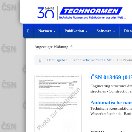
Normen
Publikation
Software
Dien
Angezeigte Währung:
€
Herausgeber
Technische Normen ČSN
Die Norm
ČSN 013469 (01
Engineering structures dr
structures - Constructional
Automatische nam
Technische Konstruktion
Wasserkrafttechnik - Baui