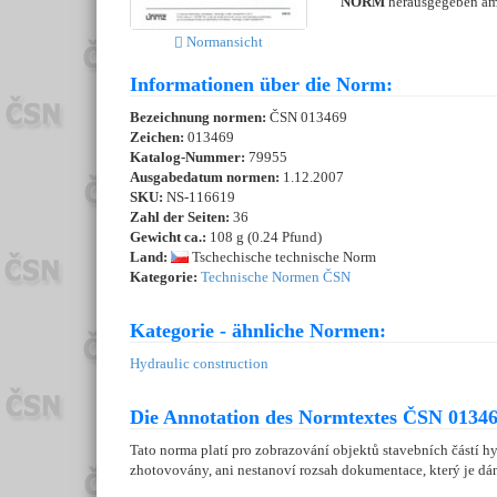
NORM
herausgegeben a
Normansicht
Informationen über die Norm:
Bezeichnung normen:
ČSN 013469
Zeichen:
013469
Katalog-Nummer:
79955
Ausgabedatum normen:
1.12.2007
SKU:
NS-116619
Zahl der Seiten:
36
Gewicht ca.:
108 g (0.24 Pfund)
Land:
Tschechische technische Norm
Kategorie:
Technische Normen ČSN
Kategorie - ähnliche Normen:
Hydraulic construction
Die Annotation des Normtextes ČSN 01346
Tato norma platí pro zobrazování objektů stavebních částí h
zhotovovány, ani nestanoví rozsah dokumentace, který je dá