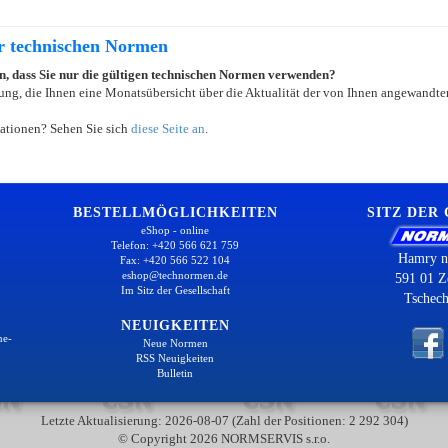
er technischen Normen
ein, dass Sie nur die gültigen technischen Normen verwenden?
ung, die Ihnen eine Monatsübersicht über die Aktualität der von Ihnen angewandten
ationen? Sehen Sie sich
diese Seite an
.
BESTELLMÖGLICHKEITEN
SITZ DER
eShop - online
Telefon: +420 566 621 759
Hamry n
Fax: +420 566 522 104
eshop@technormen.de
591 01 Z
Im Sitz der Gesellschaft
Tschech
NEUIGKEITEN
ne-
Neue Normen
RSS Neuigkeiten
Bulletin
Letzte Aktualisierung: 2026-08-07 (Zahl der Positionen: 2 292 304)
© Copyright 2026 NORMSERVIS s.r.o.