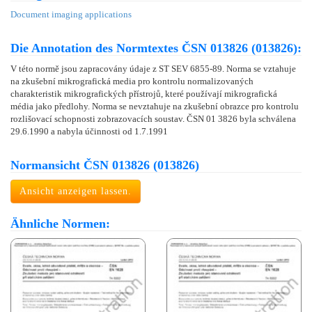
Document imaging applications
Die Annotation des Normtextes ČSN 013826 (013826):
V této normě jsou zapracovány údaje z ST SEV 6855-89. Norma se vztahuje
na zkušební mikrografická media pro kontrolu normalizovaných
charakteristik mikrografických přístrojů, které používají mikrografická
média jako předlohy. Norma se nevztahuje na zkušební obrazce pro kontrolu
rozlišovací schopnosti zobrazovacích soustav. ČSN 01 3826 byla schválena
29.6.1990 a nabyla účinnosti od 1.7.1991
Normansicht ČSN 013826 (013826)
Ansicht anzeigen lassen.
Ähnliche Normen: