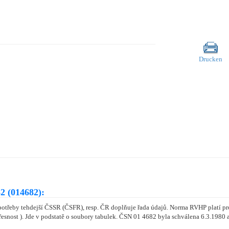
Drucken
2 (014682):
otřeby tehdejší ČSSR (ČSFR), resp. ČR doplňuje řada údajů. Norma RVHP platí pr
řesnost ). Jde v podstatě o soubory tabulek. ČSN 01 4682 byla schválena 6.3.1980