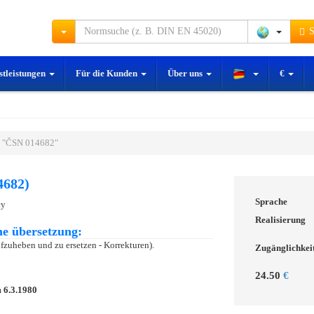
S
stleistungen
Für die Kunden
Über uns
€
 "ČSN 014682"
4682)
Sprache
cy
Realisierung
e übersetzung:
aufzuheben und zu ersetzen - Korrekturen).
Zugänglichkei
24.50
€
m
6.3.1980