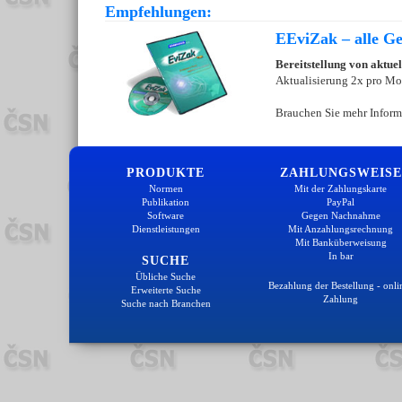
Empfehlungen:
EEviZak – alle Ges
Bereitstellung von aktue
Aktualisierung 2x pro Mo
Brauchen Sie mehr Inform
PRODUKTE
ZAHLUNGSWEISE
Normen
Mit der Zahlungskarte
Publikation
PayPal
Software
Gegen Nachnahme
Dienstleistungen
Mit Anzahlungsrechnung
Mit Banküberweisung
In bar
SUCHE
Übliche Suche
Bezahlung der Bestellung - onli
Erweiterte Suche
Zahlung
Suche nach Branchen