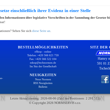
etze einschließlich ihrer Evidenz in einer Stelle
llen Informationen über legislative Vorschriften in der Sammlung der Gesetze b
nat!
ationen? Sehen Sie sich
diese Seite an
.
BESTELLMÖGLICHKEITEN
SITZ DER
eShop - online
Telefon: +420 566 621 759
Hamry n
Fax: +420 566 522 104
eshop@technormen.de
591 01 Z
Im Sitz der Gesellschaft
Tschech
NEUIGKEITEN
ne-
Neue Normen
RSS Neuigkeiten
Bulletin
Letzte Aktualisierung: 2026-08-06 (Zahl der Positionen: 2 291 512)
© Copyright 2026 NORMSERVIS s.r.o.