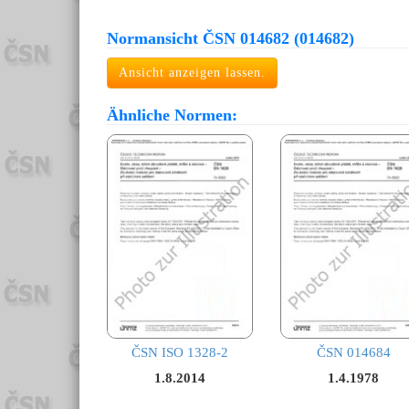
Normansicht ČSN 014682 (014682)
Ansicht anzeigen lassen.
Ähnliche Normen:
ČSN ISO 1328-2
ČSN 014684
1.8.2014
1.4.1978