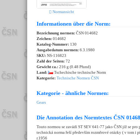
Normansicht
Informationen über die Norm:
Bezeichnung normen:
ČSN 014682
Zeichen:
014682
Katalog-Nummer:
130
Ausgabedatum normen:
6.3.1980
SKU:
NS-116823
Zahl der Seiten:
72
Gewicht ca.:
216 g (0.48 Pfund)
Land:
Tschechische technische Norm
Kategorie:
Technische Normen ČSN
Kategorie - ähnliche Normen:
Gears
Die Annotation des Normtextes ČSN 01468
Touto normou se zavádí ST SEV 641-77 jako ČSN jíž se pro p
technická norma řeší především rozměrové otázky ( v tom i p
r.1956