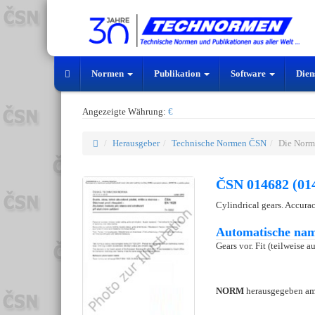
Normen
Publikation
Software
Dien
Angezeigte Währung:
€
Herausgeber
Technische Normen ČSN
Die Norm
ČSN 014682 (01
Cylindrical gears. Accura
Automatische nam
Gears vor. Fit (teilweise 
NORM
herausgegeben a