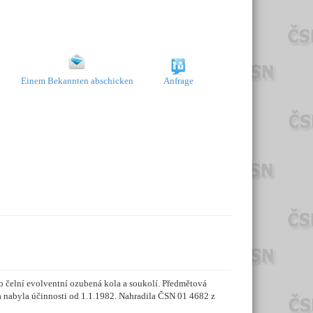
Einem Bekannten abschicken
Anfrage
o čelní evolventní ozubená kola a soukolí. Předmětová
 a nabyla účinnosti od 1.1.1982. Nahradila ČSN 01 4682 z