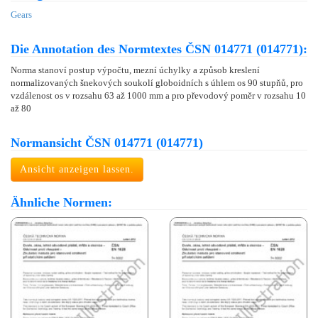
Gears
Die Annotation des Normtextes ČSN 014771 (014771):
Norma stanoví postup výpočtu, mezní úchylky a způsob kreslení
normalizovaných šnekových soukolí globoidních s úhlem os 90 stupňů, pro
vzdálenost os v rozsahu 63 až 1000 mm a pro převodový poměr v rozsahu 10
až 80
Normansicht ČSN 014771 (014771)
Ansicht anzeigen lassen.
Ähnliche Normen: