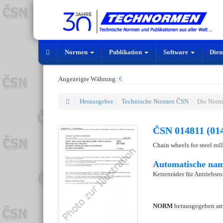
Normen
Publikation
Software
Dien
Angezeigte Währung:
€
Herausgeber
Technische Normen ČSN
Die Norm
ČSN 014811 (01
Chain wheels for steel rol
Automatische nam
Kettenräder für Antriebsr
NORM
herausgegeben a