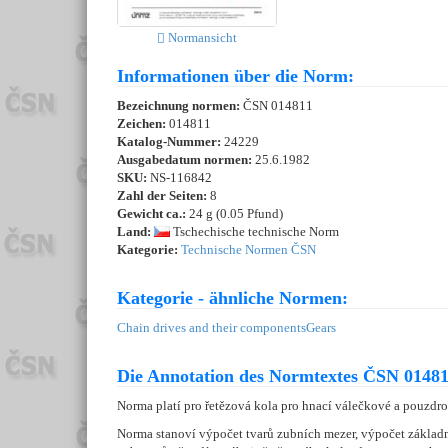
Normansicht
Informationen über die Norm:
Bezeichnung normen:
ČSN 014811
Zeichen:
014811
Katalog-Nummer:
24229
Ausgabedatum normen:
25.6.1982
SKU:
NS-116842
Zahl der Seiten:
8
Gewicht ca.:
24 g (0.05 Pfund)
Land:
Tschechische technische Norm
Kategorie:
Technische Normen ČSN
Kategorie - ähnliche Normen:
Chain drives and their components
Gears
Die Annotation des Normtextes ČSN 01481
Norma platí pro řetězová kola pro hnací válečkové a pouzdr
Norma stanoví výpočet tvarů zubních mezer, výpočet základn