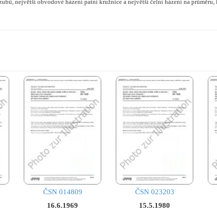
zubů, největší obvodové házení patní kružnice a největší čelní házení na průměru,
ČSN 014809
ČSN 023203
16.6.1969
15.5.1980