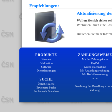
Empfehlungen:
Aktualisierung d
Wollen Sie sich sicher s
Wir bieten Ihnen eine Lös
Brauchen Sie mehr Inform
PRODUKTE
ZAHLUNGSWEISE
Normen
Mit der Zahlungskarte
Publikation
PayPal
Software
Gegen Nachnahme
Dienstleistungen
Mit Anzahlungsrechnung
Mit Banküberweisung
In bar
SUCHE
Übliche Suche
Bezahlung der Bestellung - onli
Erweiterte Suche
Zahlung
Suche nach Branchen