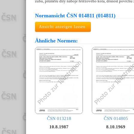
zubu, průměru díry náboje řetězového kola, drsnost povrchu 
Normansicht ČSN 014811 (014811)
Ansicht anzeigen lassen.
Ähnliche Normen:
ČSN 013218
ČSN 014805
10.8.1987
8.10.1969