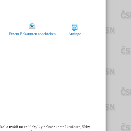
Einem Bekannten abschicken
Anfrage
kol a uvádí mezní úchylky průměru patní kružnice, šířky