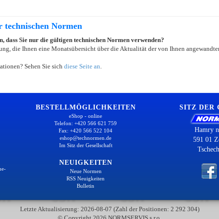
er technischen Normen
ein, dass Sie nur die gültigen technischen Normen verwenden?
ung, die Ihnen eine Monatsübersicht über die Aktualität der von Ihnen angewandten
ationen? Sehen Sie sich
diese Seite an
.
BESTELLMÖGLICHKEITEN
SITZ DER
eShop - online
Telefon: +420 566 621 759
Hamry n
Fax: +420 566 522 104
eshop@technormen.de
591 01 Z
Im Sitz der Gesellschaft
Tschech
NEUIGKEITEN
ne-
Neue Normen
RSS Neuigkeiten
Bulletin
Letzte Aktualisierung: 2026-08-07 (Zahl der Positionen: 2 292 304)
© Copyright 2026 NORMSERVIS s.r.o.