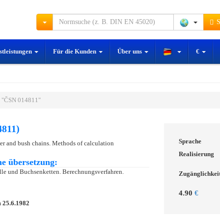
S
stleistungen
Für die Kunden
Über uns
€
 "ČSN 014811"
4811)
Sprache
ler and bush chains. Methods of calculation
Realisierung
e übersetzung:
olle und Buchsenketten. Berechnungsverfahren.
Zugänglichkei
4.90
€
m
25.6.1982