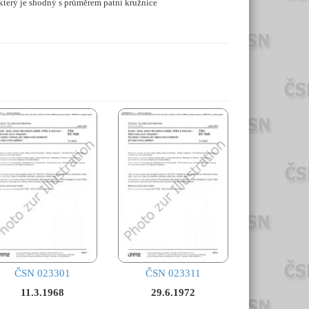
 který je shodný s průměrem patní kružnice
ČSN 023301
ČSN 023311
11.3.1968
29.6.1972