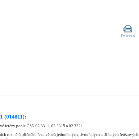
Drucken
1 (014811):
ové řetězy podle ČSN 02 3311, 02 3315 a 02 3321.
ích rozměrů příčného řezu věnců jednořadých, dvouřadých a třířadých řetězových 