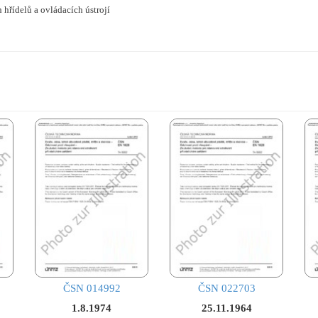
 hřídelů a ovládacích ústrojí
ČSN 014992
ČSN 022703
1.8.1974
25.11.1964