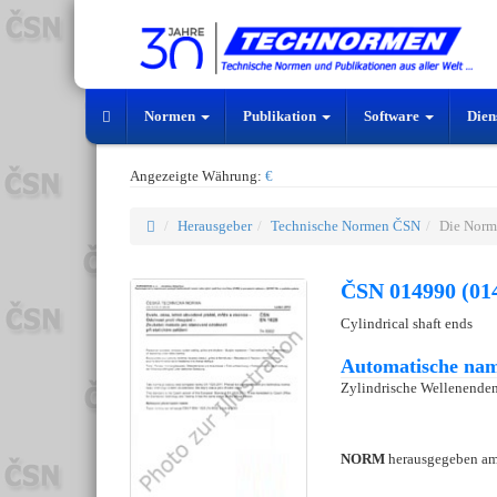
Normen
Publikation
Software
Dien
Angezeigte Währung:
€
Herausgeber
Technische Normen ČSN
Die Norm
ČSN 014990 (01
Cylindrical shaft ends
Automatische nam
Zylindrische Wellenenden
NORM
herausgegeben a