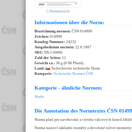
Normansicht
Informationen über die Norm:
Bezeichnung normen:
ČSN 014990
Zeichen:
014990
Katalog-Nummer:
24232
Ausgabedatum normen:
22.6.1987
SKU:
NS-116866
Zahl der Seiten:
12
Gewicht ca.:
36 g (0.08 Pfund)
Land:
Tschechische technische Norm
Kategorie:
Technische Normen ČSN
Kategorie - ähnliche Normen:
Shafts
Die Annotation des Normtextes ČSN 01499
Norma platí pro navrhování a výrobu válcových konců hříde
Norma stanoví základní rozměry a dovolené točivé momenty k