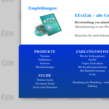
Empfehlungen:
EEviZak – alle Ges
Bereitstellung von aktue
Aktualisierung 2x pro Mo
Brauchen Sie mehr Inform
PRODUKTE
ZAHLUNGSWEISE
Normen
Mit der Zahlungskarte
Publikation
PayPal
Software
Gegen Nachnahme
Dienstleistungen
Mit Anzahlungsrechnung
Mit Banküberweisung
In bar
SUCHE
Übliche Suche
Bezahlung der Bestellung - onli
Erweiterte Suche
Zahlung
Suche nach Branchen