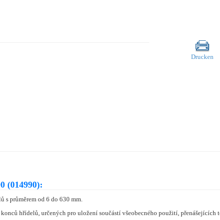
Drucken
0 (014990):
lů s průměrem od 6 do 630 mm.
onců hřídelů, určených pro uložení součástí všeobecného použití, přenášejících 