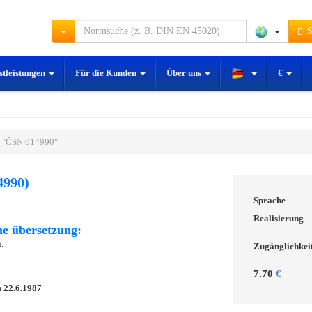
S
stleistungen
Für die Kunden
Über uns
€
 "ČSN 014990"
4990)
Sprache
Realisierung
e übersetzung:
.
Zugänglichkei
7.70
€
m
22.6.1987