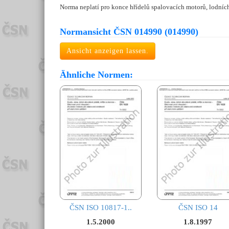
Norma neplatí pro konce hřídelů spalovacích motorů, lodních
Normansicht ČSN 014990 (014990)
Ansicht anzeigen lassen.
Ähnliche Normen:
ČSN ISO 10817-1..
ČSN ISO 14
1.5.2000
1.8.1997