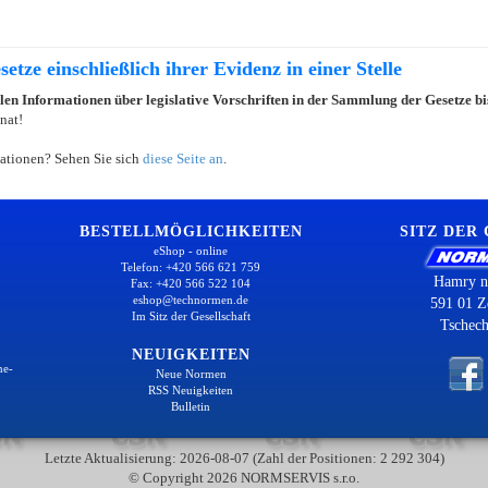
etze einschließlich ihrer Evidenz in einer Stelle
llen Informationen über legislative Vorschriften in der Sammlung der Gesetze b
nat!
ationen? Sehen Sie sich
diese Seite an
.
BESTELLMÖGLICHKEITEN
SITZ DER
eShop - online
Telefon: +420 566 621 759
Hamry n
Fax: +420 566 522 104
eshop@technormen.de
591 01 Z
Im Sitz der Gesellschaft
Tschech
NEUIGKEITEN
ne-
Neue Normen
RSS Neuigkeiten
Bulletin
Letzte Aktualisierung: 2026-08-07 (Zahl der Positionen: 2 292 304)
© Copyright 2026 NORMSERVIS s.r.o.