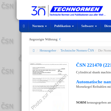
Normen
Publikation
Software
Dien
Angezeigte Währung:
€
Herausgeber
Technische Normen ČSN
Die Norm
ČSN 221470 (22
Cylindrical shank machine
Automatische nam
Morsekegel Reibahlen mit
NORM
herausgegeben a