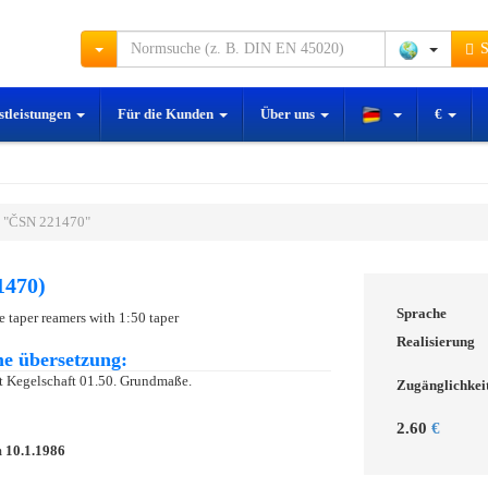
S
stleistungen
Für die Kunden
Über uns
€
 "ČSN 221470"
1470)
Sprache
 taper reamers with 1:50 taper
Realisierung
e übersetzung:
 Kegelschaft 01.50. Grundmaße.
Zugänglichkei
2.60
€
m
10.1.1986