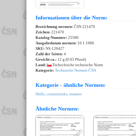
Informationen über die Norm:
Bezeichnung normen:
ČSN 221470
Zeichen:
221470
Katalog-Nummer:
25580
Ausgabedatum normen:
10.1.1986
SKU:
NS-120427
Zahl der Seiten:
4
Gewicht ca.:
12 g (0.03 Pfund)
Land:
Tschechische technische Norm
Kategorie:
Technische Normen ČSN
Kategorie - ähnliche Normen:
Drills, countersinks, reamers
Ähnliche Normen: