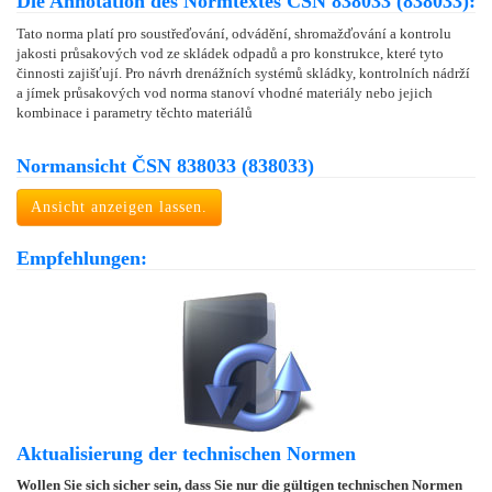
Die Annotation des Normtextes ČSN 838033 (838033):
Tato norma platí pro soustřeďování, odvádění, shromažďování a kontrolu
jakosti průsakových vod ze skládek odpadů a pro konstrukce, které tyto
činnosti zajišťují. Pro návrh drenážních systémů skládky, kontrolních nádrží
a jímek průsakových vod norma stanoví vhodné materiály nebo jejich
kombinace i parametry těchto materiálů
Normansicht ČSN 838033 (838033)
Ansicht anzeigen lassen.
Empfehlungen:
Aktualisierung der technischen Normen
Wollen Sie sich sicher sein, dass Sie nur die gültigen technischen Normen