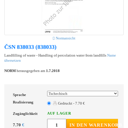
Normansicht
ČSN 838033 (838033)
Landfilling of waste - Handling of percolation water from landfills
Name
übersetzen
NORM
herausgegeben am
1.7.2018
Sprache
Realisierung
Gedruckt - 7.70 €
AUF LAGER
Zugänglichkeit
7.70
€
IN DEN WARENKORB