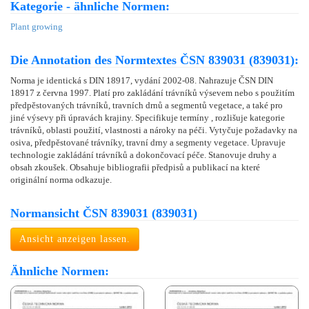
Kategorie - ähnliche Normen:
Plant growing
Die Annotation des Normtextes ČSN 839031 (839031):
Norma je identická s DIN 18917, vydání 2002-08. Nahrazuje ČSN DIN
18917 z června 1997. Platí pro zakládání trávníků výsevem nebo s použitím
předpěstovaných trávníků, travních drnů a segmentů vegetace, a také pro
jiné výsevy při úpravách krajiny. Specifikuje termíny , rozlišuje kategorie
trávníků, oblasti použití, vlastnosti a nároky na péči. Vytyčuje požadavky na
osiva, předpěstované trávníky, travní drny a segmenty vegetace. Upravuje
technologie zakládání trávníků a dokončovací péče. Stanovuje druhy a
obsah zkoušek. Obsahuje bibliografii předpisů a publikací na které
originální norma odkazuje.
Normansicht ČSN 839031 (839031)
Ansicht anzeigen lassen.
Ähnliche Normen: