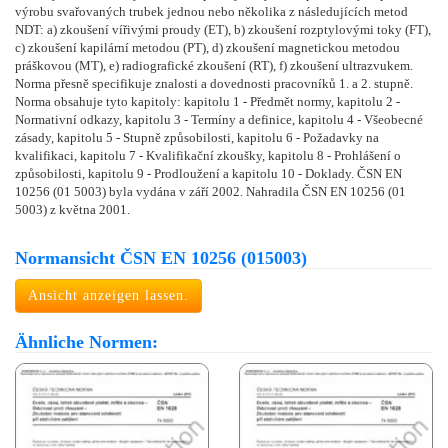
výrobu svařovaných trubek jednou nebo několika z následujících metod
NDT: a) zkoušení vířivými proudy (ET), b) zkoušení rozptylovými toky (FT),
c) zkoušení kapilární metodou (PT), d) zkoušení magnetickou metodou
práškovou (MT), e) radiografické zkoušení (RT), f) zkoušení ultrazvukem.
Norma přesně specifikuje znalosti a dovednosti pracovníků 1. a 2. stupně.
Norma obsahuje tyto kapitoly: kapitolu 1 - Předmět normy, kapitolu 2 -
Normativní odkazy, kapitolu 3 - Termíny a definice, kapitolu 4 - Všeobecné
zásady, kapitolu 5 - Stupně způsobilosti, kapitolu 6 - Požadavky na
kvalifikaci, kapitolu 7 - Kvalifikační zkoušky, kapitolu 8 - Prohlášení o
způsobilosti, kapitolu 9 - Prodloužení a kapitolu 10 - Doklady. ČSN EN
10256 (01 5003) byla vydána v září 2002. Nahradila ČSN EN 10256 (01
5003) z května 2001.
Normansicht ČSN EN 10256 (015003)
Ansicht anzeigen lassen.
Ähnliche Normen: