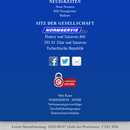
NEUIGKEITEN
Neue Normen
RSS Neuigkeiten
Bulletin
SITZ DER GESELLSCHAFT
Hamry nad Sazavou 460
591 01 Zdar nad Sazavou
Tschechische Republik
Web-Karte
NORMSERVIS - HOME
Verbesserungsvorschläge
Geschäftsbedingungen
Datenschutzrichtlinie
Letzte Aktualisierung: 2026-08-07 (Zahl der Positionen: 2 292 304)