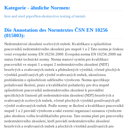
Kategorie - ähnliche Normen:
Iron and steel pipes
Non-destructive testing of metals
Die Annotation des Normtextes ČSN EN 10256
(015003):
Nedestruktivní zkoušení ocelových trubek. Kvalifikace a způsobilost
pracovníků nedestruktivního zkoušení pro stupeň 1 a 2 Tato norma je českou
verzí evropské normy EN 10256:2000. Evropská norma EN 10256:2000 má
status české technické normy. Norma stanoví systém pro kvalifikaci
pracovníků ve stupni 1 a stupni 2 nedestruktivního zkoušení (NDT)
bezešvých a svařovaných trubek a přidružených výrobků, včetně plochých
výrobků používaných při výrobě svařovaných trubek, ukončenou
prohlášením o způsobilosti uděleného výrobcem. Norma specifikuje
požadované školení, praxi a kvalifikační požadavky pro dva stupně
způsobilosti pracovníků nedestruktivního zkoušení k provádění
specifických činností při nedestruktivním zkoušení (NDT) bezešvých a
svařovaných ocelových trubek, včetně plochých výrobků používaných při
výrobě svařovaných trubek. Podle normy se školení a kvalifikace pracovníků
stupně 1 a 2 provádí výrobcem a také externí organizací uznanou výrobcem
jako shodnou volbu kvalifikačního procesu. Tato norma platí pro pracovníky
nedestruktivního zkoušení, kteří provádí nedestruktivního zkoušení
bezešvých a svařovaných trubek a plochých výrobků používaných pro