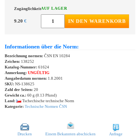
AUF LAGER
Zugänglichkeit
9.20
€
IN DEN WARENKORB
Informationen über die Norm:
Bezeichnung normen:
ČSN EN 10284
Zeichen:
138252
Katalog-Nummer:
61624
Anmerkung:
UNGÜLTIG
Ausgabedatum normen:
1.8.2001
SKU:
NS-138625
Zahl der Seiten:
20
Gewicht ca.:
60 g (0.13 Pfund)
Land:
Tschechische technische Norm
Kategorie:
Technische Normen ČSN
Drucken
Einem Bekannten abschicken
Anfrage