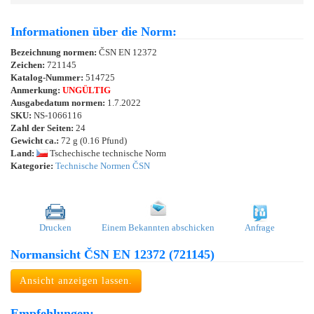
Informationen über die Norm:
Bezeichnung normen:
ČSN EN 12372
Zeichen:
721145
Katalog-Nummer:
514725
Anmerkung:
UNGÜLTIG
Ausgabedatum normen:
1.7.2022
SKU:
NS-1066116
Zahl der Seiten:
24
Gewicht ca.:
72 g (0.16 Pfund)
Land:
Tschechische technische Norm
Kategorie:
Technische Normen ČSN
Drucken
Einem Bekannten abschicken
Anfrage
Normansicht ČSN EN 12372 (721145)
Ansicht anzeigen lassen.
Empfehlungen: