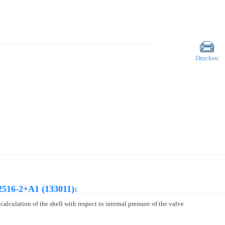
Drucken
2516-2+A1 (133011):
alculation of the shell with respect to internal pressure of the valve