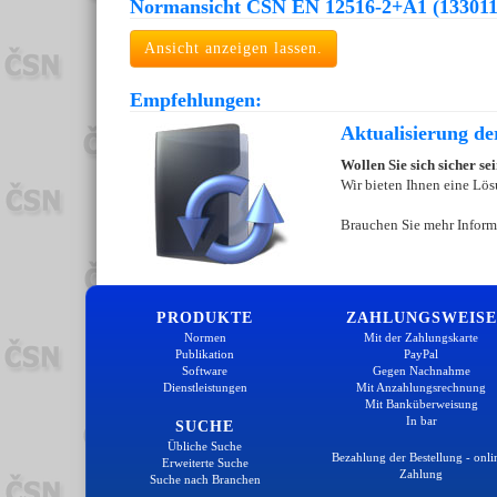
Normansicht ČSN EN 12516-2+A1 (133011
Ansicht anzeigen lassen.
Empfehlungen:
Aktualisierung d
Wollen Sie sich sicher s
Wir bieten Ihnen eine Lös
Brauchen Sie mehr Inform
PRODUKTE
ZAHLUNGSWEISE
Normen
Mit der Zahlungskarte
Publikation
PayPal
Software
Gegen Nachnahme
Dienstleistungen
Mit Anzahlungsrechnung
Mit Banküberweisung
In bar
SUCHE
Übliche Suche
Bezahlung der Bestellung - onli
Erweiterte Suche
Zahlung
Suche nach Branchen