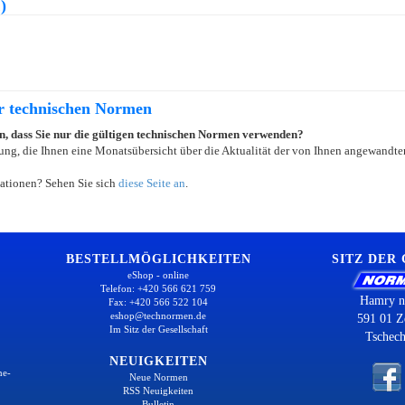
)
er technischen Normen
ein, dass Sie nur die gültigen technischen Normen verwenden?
ung, die Ihnen eine Monatsübersicht über die Aktualität der von Ihnen angewandten
ationen? Sehen Sie sich
diese Seite an
.
BESTELLMÖGLICHKEITEN
SITZ DER
eShop - online
Telefon: +420 566 621 759
Hamry n
Fax: +420 566 522 104
eshop@technormen.de
591 01 Z
Im Sitz der Gesellschaft
Tschech
NEUIGKEITEN
ne-
Neue Normen
RSS Neuigkeiten
Bulletin