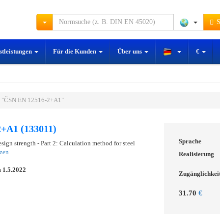
S
stleistungen
Für die Kunden
Über uns
€
 "ČSN EN 12516-2+A1"
+A1 (133011)
Sprache
esign strength - Part 2: Calculation method for steel
zen
Realisierung
m
1.5.2022
Zugänglichkei
31.70
€