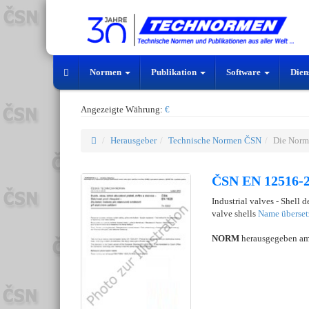
Normen
Publikation
Software
Dien
Angezeigte Währung:
€
Herausgeber
Technische Normen ČSN
Die Norm
ČSN EN 12516-2
Industrial valves - Shell d
valve shells
Name überset
NORM
herausgegeben a