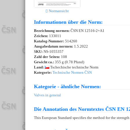
Normansicht
Informationen über die Norm:
Bezeichnung normen:
ČSN EN 12516-2+A1
Zeichen:
133011
Katalog-Nummer:
514260
Ausgabedatum normen:
1.5.2022
SKU:
NS-1055357
Zahl der Seiten:
108
Gewicht ca.:
355 g (0.78 Pfund)
Land:
Tschechische technische Norm
Kategorie:
Technische Normen ČSN
Kategorie - ähnliche Normen:
Valves in general
Die Annotation des Normtextes ČSN EN 1
This European Standard specifies the method for the strength c