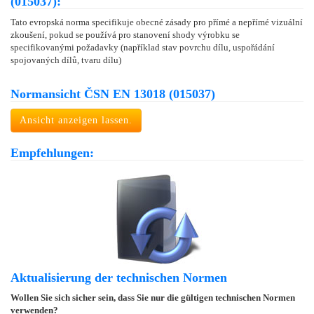
(015037):
Tato evropská norma specifikuje obecné zásady pro přímé a nepřímé vizuální
zkoušení, pokud se používá pro stanovení shody výrobku se
specifikovanými požadavky (například stav povrchu dílu, uspořádání
spojovaných dílů, tvaru dílu)
Normansicht ČSN EN 13018 (015037)
Ansicht anzeigen lassen.
Empfehlungen:
Aktualisierung der technischen Normen
Wollen Sie sich sicher sein, dass Sie nur die gültigen technischen Normen
verwenden?