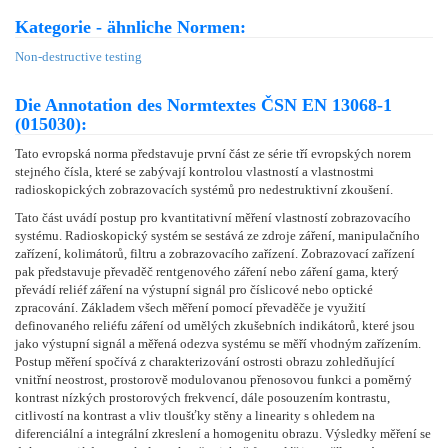
Kategorie - ähnliche Normen:
Non-destructive testing
Die Annotation des Normtextes ČSN EN 13068-1
(015030):
Tato evropská norma představuje první část ze série tří evropských norem
stejného čísla, které se zabývají kontrolou vlastností a vlastnostmi
radioskopických zobrazovacích systémů pro nedestruktivní zkoušení.
Tato část uvádí postup pro kvantitativní měření vlastností zobrazovacího
systému. Radioskopický systém se sestává ze zdroje záření, manipulačního
zařízení, kolimátorů, filtru a zobrazovacího zařízení. Zobrazovací zařízení
pak představuje převaděč rentgenového záření nebo záření gama, který
převádí reliéf záření na výstupní signál pro číslicové nebo optické
zpracování. Základem všech měření pomocí převaděče je využití
definovaného reliéfu záření od umělých zkušebních indikátorů, které jsou
jako výstupní signál a měřená odezva systému se měří vhodným zařízením.
Postup měření spočívá z charakterizování ostrosti obrazu zohledňující
vnitřní neostrost, prostorově modulovanou přenosovou funkci a poměrný
kontrast nízkých prostorových frekvencí, dále posouzením kontrastu,
citlivostí na kontrast a vliv tloušťky stěny a linearity s ohledem na
diferenciální a integrální zkreslení a homogenitu obrazu. Výsledky měření se