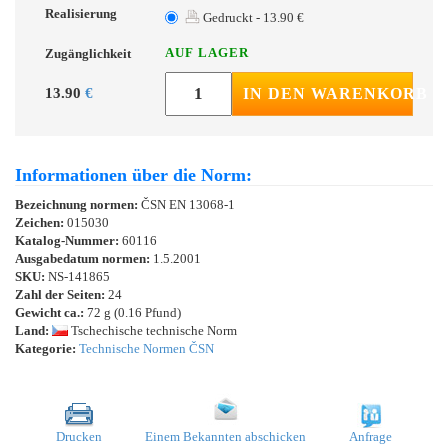
Realisierung
Gedruckt - 13.90 €
AUF LAGER
Zugänglichkeit
13.90
€
IN DEN WARENKORB
Informationen über die Norm:
Bezeichnung normen:
ČSN EN 13068-1
Zeichen:
015030
Katalog-Nummer:
60116
Ausgabedatum normen:
1.5.2001
SKU:
NS-141865
Zahl der Seiten:
24
Gewicht ca.:
72 g (0.16 Pfund)
Land:
Tschechische technische Norm
Kategorie:
Technische Normen ČSN
Drucken
Einem Bekannten abschicken
Anfrage