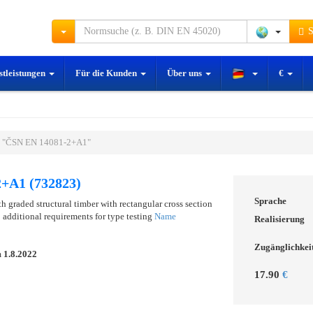
S
stleistungen
Für die Kunden
Über uns
€
 "ČSN EN 14081-2+A1"
+A1 (732823)
Sprache
th graded structural timber with rectangular cross section
 additional requirements for type testing
Name
Realisierung
Zugänglichkei
m
1.8.2022
17.90
€