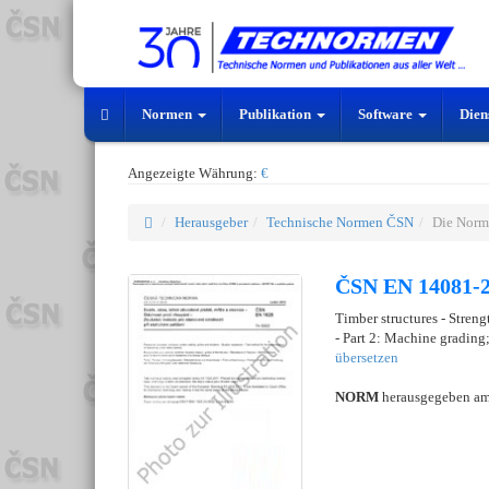
Normen
Publikation
Software
Dien
Angezeigte Währung:
€
Herausgeber
Technische Normen ČSN
Die Norm
ČSN EN 14081-2
Timber structures - Streng
- Part 2: Machine grading;
übersetzen
NORM
herausgegeben a