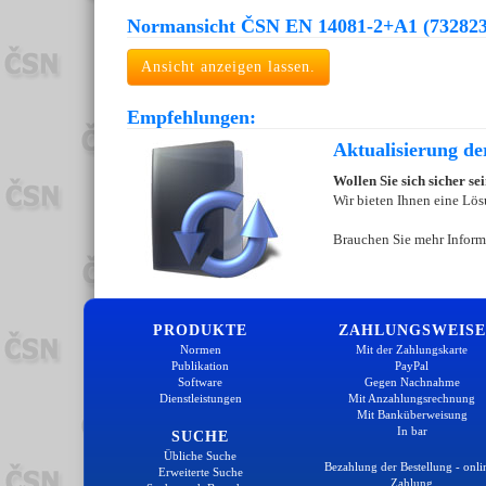
Normansicht ČSN EN 14081-2+A1 (732823
Ansicht anzeigen lassen.
Empfehlungen:
Aktualisierung d
Wollen Sie sich sicher s
Wir bieten Ihnen eine Lös
Brauchen Sie mehr Inform
PRODUKTE
ZAHLUNGSWEISE
Normen
Mit der Zahlungskarte
Publikation
PayPal
Software
Gegen Nachnahme
Dienstleistungen
Mit Anzahlungsrechnung
Mit Banküberweisung
In bar
SUCHE
Übliche Suche
Bezahlung der Bestellung - onli
Erweiterte Suche
Zahlung