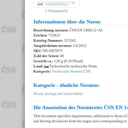
Normansicht
Informationen über die Norm:
Bezeichnung normen:
ČSN EN 14081-2+A1
Zeichen:
732823
Katalog-Nummer:
515542
Ausgabedatum normen:
1.8.2022
SKU:
NS-1067875
Zahl der Seiten:
40
Gewicht ca.:
120 g (0.26 Pfund)
Land:
Tschechische technische Norm
Kategorie:
Technische Normen ČSN
Kategorie - ähnliche Normen:
Wood, sawlogs and sawn timber
Die Annotation des Normtextes ČSN EN 1
This document specifies requirements, additional to those of
and having deviations from the target sizes corresponding to