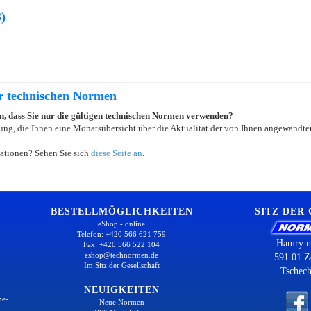
)
er technischen Normen
ein, dass Sie nur die gültigen technischen Normen verwenden?
ung, die Ihnen eine Monatsübersicht über die Aktualität der von Ihnen angewandten
ationen? Sehen Sie sich
diese Seite an
.
BESTELLMÖGLICHKEITEN
SITZ DER
eShop - online
Telefon: +420 566 621 759
Hamry n
Fax: +420 566 522 104
eshop@technormen.de
591 01 Z
Im Sitz der Gesellschaft
Tschech
NEUIGKEITEN
ne-
Neue Normen