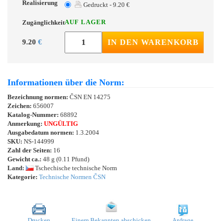
Realisierung
Gedruckt - 9.20 €
AUF LAGER
Zugänglichkeit
9.20
€
IN DEN WARENKORB
Informationen über die Norm:
Bezeichnung normen:
ČSN EN 14275
Zeichen:
656007
Katalog-Nummer:
68892
Anmerkung:
UNGÜLTIG
Ausgabedatum normen:
1.3.2004
SKU:
NS-144999
Zahl der Seiten:
16
Gewicht ca.:
48 g (0.11 Pfund)
Land:
Tschechische technische Norm
Kategorie:
Technische Normen ČSN
Drucken
Einem Bekannten abschicken
Anfrage