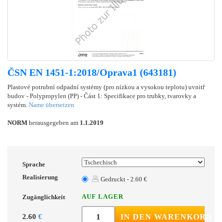
ČSN EN 1451-1:2018/Oprava1 (643181)
Plastové potrubní odpadní systémy (pro nízkou a vysokou teplotu) uvnitř
budov - Polypropylen (PP) - Část 1: Specifikace pro trubky, tvarovky a
systém.
Name übersetzen
NORM
herausgegeben am
1.1.2019
Sprache
Realisierung
Gedruckt - 2.60 €
AUF LAGER
Zugänglichkeit
2.60
€
IN DEN WARENKORB