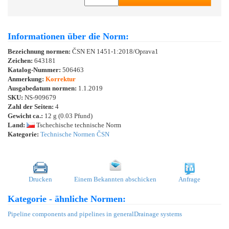
Informationen über die Norm:
Bezeichnung normen:
ČSN EN 1451-1:2018/Oprava1
Zeichen:
643181
Katalog-Nummer:
506463
Anmerkung:
Korrektur
Ausgabedatum normen:
1.1.2019
SKU:
NS-909679
Zahl der Seiten:
4
Gewicht ca.:
12 g (0.03 Pfund)
Land:
Tschechische technische Norm
Kategorie:
Technische Normen ČSN
Drucken
Einem Bekannten abschicken
Anfrage
Kategorie - ähnliche Normen:
Pipeline components and pipelines in general
Drainage systems