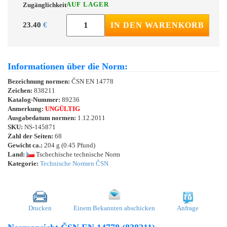
AUF LAGER
Zugänglichkeit
23.40
€
IN DEN WARENKORB
Informationen über die Norm:
Bezeichnung normen:
ČSN EN 14778
Zeichen:
838211
Katalog-Nummer:
89236
Anmerkung:
UNGÜLTIG
Ausgabedatum normen:
1.12.2011
SKU:
NS-145871
Zahl der Seiten:
68
Gewicht ca.:
204 g (0.45 Pfund)
Land:
Tschechische technische Norm
Kategorie:
Technische Normen ČSN
Drucken
Einem Bekannten abschicken
Anfrage