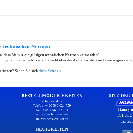
er technischen Normen
ein, dass Sie nur die gültigen technischen Normen verwenden?
ung, die Ihnen eine Monatsübersicht über die Aktualität der von Ihnen angewandten
ationen? Sehen Sie sich
diese Seite an
.
BESTELLMÖGLICHKEITEN
SITZ DER
eShop - online
Telefon: +420 566 621 759
Hamry n
Fax: +420 566 522 104
eshop@technormen.de
591 01 Z
Im Sitz der Gesellschaft
Tschech
NEUIGKEITEN