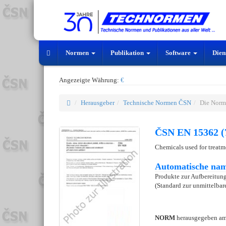
Normen
Publikation
Software
Dien
Angezeigte Währung:
€
Herausgeber
Technische Normen ČSN
Die Norm
ČSN EN 15362 (
Chemicals used for treat
Automatische nam
Produkte zur Aufbereitu
(Standard zur unmittelba
NORM
herausgegeben a