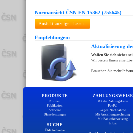
Normansicht ČSN EN 15362 (755645)
Ansicht anzeigen lassen.
Empfehlungen:
Aktualisierung d
Wollen Sie sich sicher s
Wir bieten Ihnen eine Lös
Brauchen Sie mehr Inform
PRODUKTE
ZAHLUNGSWEISE
Normen
Mit der Zahlungskarte
Publikation
PayPal
Software
Gegen Nachnahme
Dienstleistungen
Mit Anzahlungsrechnung
Mit Banküberweisung
In bar
SUCHE
Übliche Suche