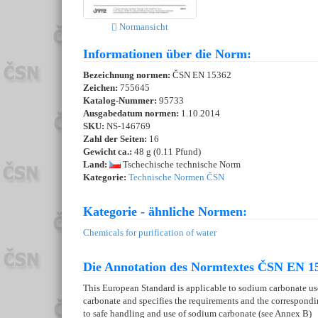
Normansicht
Informationen über die Norm:
Bezeichnung normen:
ČSN EN 15362
Zeichen:
755645
Katalog-Nummer:
95733
Ausgabedatum normen:
1.10.2014
SKU:
NS-146769
Zahl der Seiten:
16
Gewicht ca.:
48 g (0.11 Pfund)
Land:
Tschechische technische Norm
Kategorie:
Technische Normen ČSN
Kategorie - ähnliche Normen:
Chemicals for purification of water
Die Annotation des Normtextes ČSN EN 15
This European Standard is applicable to sodium carbonate used 
carbonate and specifies the requirements and the correspondin
to safe handling and use of sodium carbonate (see Annex B)