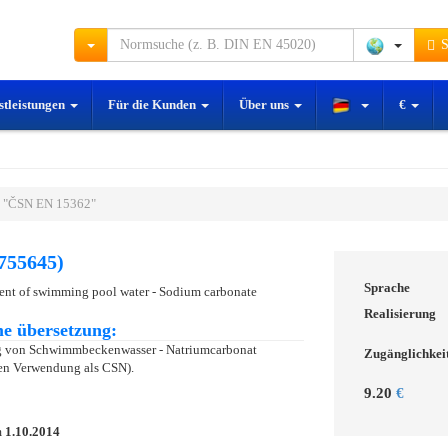
S
stleistungen
Für die Kunden
Über uns
€
 "ČSN EN 15362"
755645)
Sprache
ment of swimming pool water - Sodium carbonate
Realisierung
e übersetzung:
ng von Schwimmbeckenwasser - Natriumcarbonat
Zugänglichkei
ren Verwendung als CSN).
9.20
€
m
1.10.2014