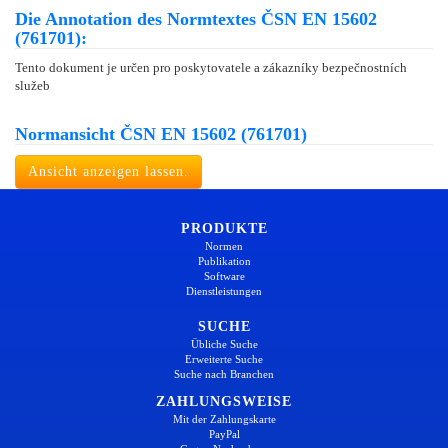
Die Annotation des Normtextes ČSN EN 15602
(761701):
Tento dokument je určen pro poskytovatele a zákazníky bezpečnostních
služeb
Normansicht ČSN EN 15602 (761701)
Ansicht anzeigen lassen.
PRODUKTE
Normen
Publikation
Software
Dienstleistungen
SUCHE
Übliche Suche
Erweiterte Suche
Suche nach Branchen
ZAHLUNGSWEISE
Mit der Zahlungskarte
PayPal