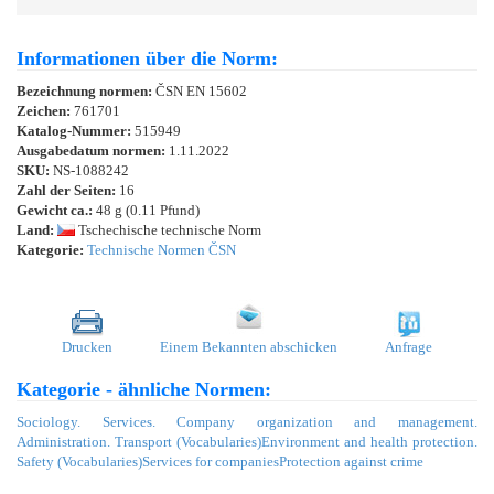
Informationen über die Norm:
Bezeichnung normen:
ČSN EN 15602
Zeichen:
761701
Katalog-Nummer:
515949
Ausgabedatum normen:
1.11.2022
SKU:
NS-1088242
Zahl der Seiten:
16
Gewicht ca.:
48 g (0.11 Pfund)
Land:
Tschechische technische Norm
Kategorie:
Technische Normen ČSN
Drucken
Einem Bekannten abschicken
Anfrage
Kategorie - ähnliche Normen:
Sociology. Services. Company organization and management.
Administration. Transport (Vocabularies)
Environment and health protection.
Safety (Vocabularies)
Services for companies
Protection against crime