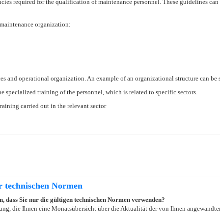
ies required for the qualification of maintenance personnel. These guidelines can b
e maintenance organization:
s and operational organization. An example of an organizational structure can be 
e specialized training of the personnel, which is related to specific sectors.
raining carried out in the relevant sector
er technischen Normen
ein, dass Sie nur die gültigen technischen Normen verwenden?
ung, die Ihnen eine Monatsübersicht über die Aktualität der von Ihnen angewandten