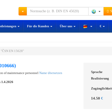
S
stleistungen
Für die Kunden
Über uns
€
 "ČSN EN 15628"
010666)
Sprache
ion of maintenance personnel
Name übersetzen
Realisierung
m
1.4.2026
Zugänglichkei
14.50
€