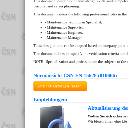
This document describes the knowledge, skills, and competenc
personal and career plan-ning.
This document covers the following professional roles in th
- Maintenance Technician Specialist;
- Maintenance Supervisor;
- Maintenance Engineer;
- Maintenance Manager.
These designations can be adapted based on company practice
This document does not specify the verification criteria nor th
NOTE - Specialization and profession are the subjects of the t
Normansicht ČSN EN 15628 (010666)
Ansicht anzeigen lassen.
Empfehlungen:
Aktualisierung d
Wollen Sie sich sicher s
Wir bieten Ihnen eine Lös