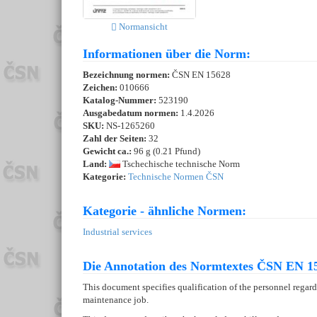
Normansicht
Informationen über die Norm:
Bezeichnung normen:
ČSN EN 15628
Zeichen:
010666
Katalog-Nummer:
523190
Ausgabedatum normen:
1.4.2026
SKU:
NS-1265260
Zahl der Seiten:
32
Gewicht ca.:
96 g (0.21 Pfund)
Land:
Tschechische technische Norm
Kategorie:
Technische Normen ČSN
Kategorie - ähnliche Normen:
Industrial services
Die Annotation des Normtextes ČSN EN 15
This document specifies qualification of the personnel regardi
maintenance job.