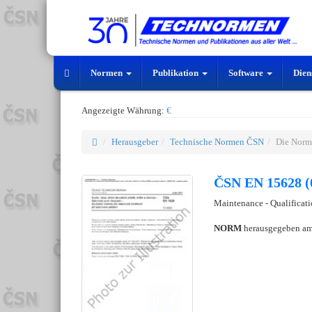
Normen
Publikation
Software
Dien
Angezeigte Währung:
€
Herausgeber
Technische Normen ČSN
Die Norm
ČSN EN 15628 (
Maintenance - Qualificat
NORM
herausgegeben a