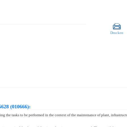
Drucken
628 (010666):
ng the tasks to be performed in the context of the maintenance of plant, infrastruct