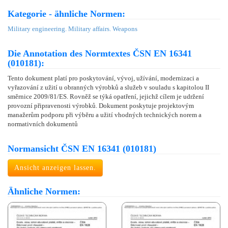
Kategorie - ähnliche Normen:
Military engineering. Military affairs. Weapons
Die Annotation des Normtextes ČSN EN 16341
(010181):
Tento dokument platí pro poskytování, vývoj, užívání, modernizaci a
vyřazování z užití u obranných výrobků a služeb v souladu s kapitolou II
směrnice 2009/81/ES. Rovněž se týká opatření, jejichž cílem je udržení
provozní připravenosti výrobků. Dokument poskytuje projektovým
manažerům podporu při výběru a užití vhodných technických norem a
normativních dokumentů
Normansicht ČSN EN 16341 (010181)
Ansicht anzeigen lassen.
Ähnliche Normen: