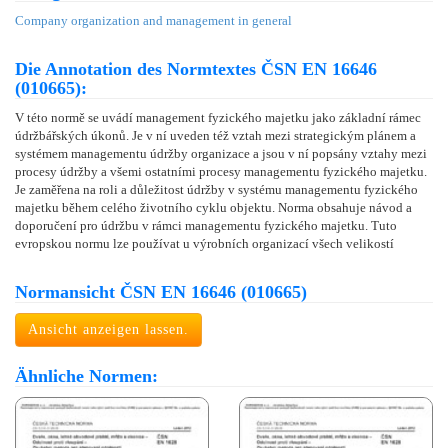
Company organization and management in general
Die Annotation des Normtextes ČSN EN 16646
(010665):
V této normě se uvádí management fyzického majetku jako základní rámec
údržbářských úkonů. Je v ní uveden též vztah mezi strategickým plánem a
systémem managementu údržby organizace a jsou v ní popsány vztahy mezi
procesy údržby a všemi ostatními procesy managementu fyzického majetku.
Je zaměřena na roli a důležitost údržby v systému managementu fyzického
majetku během celého životního cyklu objektu. Norma obsahuje návod a
doporučení pro údržbu v rámci managementu fyzického majetku. Tuto
evropskou normu lze používat u výrobních organizací všech velikostí
Normansicht ČSN EN 16646 (010665)
Ansicht anzeigen lassen.
Ähnliche Normen: