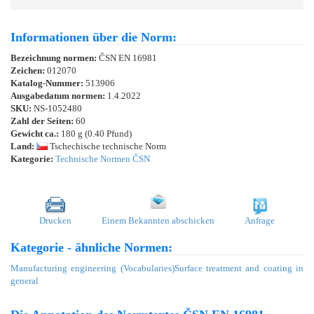
Informationen über die Norm:
Bezeichnung normen:
ČSN EN 16981
Zeichen:
012070
Katalog-Nummer:
513906
Ausgabedatum normen:
1.4.2022
SKU:
NS-1052480
Zahl der Seiten:
60
Gewicht ca.:
180 g (0.40 Pfund)
Land:
Tschechische technische Norm
Kategorie:
Technische Normen ČSN
Drucken
Einem Bekannten abschicken
Anfrage
Kategorie - ähnliche Normen:
Manufacturing engineering (Vocabularies)
Surface treatment and coating in
general