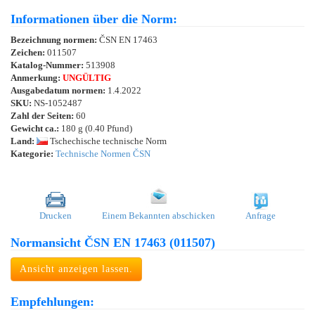
Informationen über die Norm:
Bezeichnung normen:
ČSN EN 17463
Zeichen:
011507
Katalog-Nummer:
513908
Anmerkung:
UNGÜLTIG
Ausgabedatum normen:
1.4.2022
SKU:
NS-1052487
Zahl der Seiten:
60
Gewicht ca.:
180 g (0.40 Pfund)
Land:
Tschechische technische Norm
Kategorie:
Technische Normen ČSN
Drucken
Einem Bekannten abschicken
Anfrage
Normansicht ČSN EN 17463 (011507)
Ansicht anzeigen lassen.
Empfehlungen: