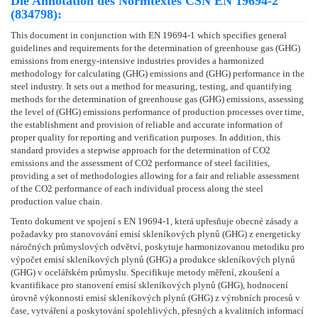
Die Annotation des Normtextes ČSN EN 19694-2
(834798):
This document in conjunction with EN 19694-1 which specifies general
guidelines and requirements for the determination of greenhouse gas (GHG)
emissions from energy-intensive industries provides a harmonized
methodology for calculating (GHG) emissions and (GHG) performance in the
steel industry. It sets out a method for measuring, testing, and quantifying
methods for the determination of greenhouse gas (GHG) emissions, assessing
the level of (GHG) emissions performance of production processes over time,
the establishment and provision of reliable and accurate information of
proper quality for reporting and verification purposes. In addition, this
standard provides a stepwise approach for the determination of CO2
emissions and the assessment of CO2 performance of steel facilities,
providing a set of methodologies allowing for a fair and reliable assessment
of the CO2 performance of each individual process along the steel
production value chain.
Tento dokument ve spojení s EN 19694-1, která upřesňuje obecné zásady a
požadavky pro stanovování emisí skleníkových plynů (GHG) z energeticky
náročných průmyslových odvětví, poskytuje harmonizovanou metodiku pro
výpočet emisí skleníkových plynů (GHG) a produkce skleníkových plynů
(GHG) v ocelářském průmyslu. Specifikuje metody měření, zkoušení a
kvantifikace pro stanovení emisí skleníkových plynů (GHG), hodnocení
úrovně výkonnosti emisí skleníkových plynů (GHG) z výrobních procesů v
čase, vytváření a poskytování spolehlivých, přesných a kvalitních informací