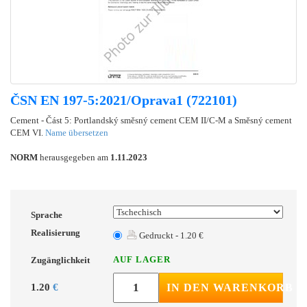
ČSN EN 197-5:2021/Oprava1 (722101)
Cement - Část 5: Portlandský směsný cement CEM II/C-M a Směsný cement
CEM VI.
Name übersetzen
NORM
herausgegeben am
1.11.2023
Sprache
Realisierung
Gedruckt - 1.20 €
AUF LAGER
Zugänglichkeit
1.20
€
IN DEN WARENKORB