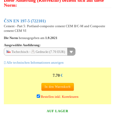
Diese Änderung (Korrektur) bezieht sich auf diese
Norm:
ČSN EN 197-5 (722101)
Cement - Part 5: Portland-composite cement CEM II/C-M and Composite
cement CEM VI
Die Norm
herausgegeben am
1.9.2021
Ausgewählte Ausführung:
Tschechisch -
Gedruckt (7.70 EUR)
Alle technischen Informationen anzeigen
7.70
€
In den Warenkorb
Bestellen inkl. Korrekturen
AUF LAGER