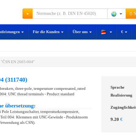
S
stleistungen
Für die Kunden
Über uns
€
 "ČSN EN 2665-004"
4 (311740)
Sprache
 breakers, three-pole, temperature compensated, rated
t 004: UNC thread terminals - Product standard
Realisierung
e übersetzung:
Zugänglichkei
i Pole Leistungsschalter, temperaturkompensiert,
 - Teil 004: Klemmen mit UNC-Gewinde - Produktnorm
9.20
€
Verwendung als CSN).