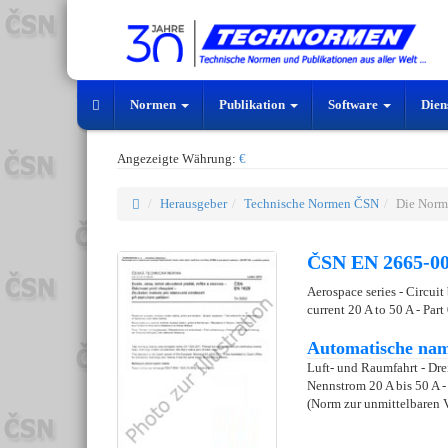
Normen
Publikation
Software
Dien
Angezeigte Währung:
€
Herausgeber
Technische Normen ČSN
Die Norm
ČSN EN 2665-00
Aerospace series - Circuit
current 20 A to 50 A - Par
Automatische nam
Luft- und Raumfahrt - Dre
Nennstrom 20 A bis 50 A
(Norm zur unmittelbaren 