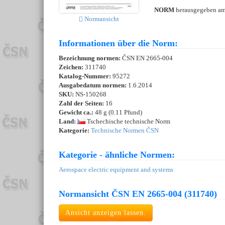
NORM
herausgegeben a
Normansicht
Informationen über die Norm:
Bezeichnung normen:
ČSN EN 2665-004
Zeichen:
311740
Katalog-Nummer:
95272
Ausgabedatum normen:
1.6.2014
SKU:
NS-150268
Zahl der Seiten:
16
Gewicht ca.:
48 g (0.11 Pfund)
Land:
Tschechische technische Norm
Kategorie:
Technische Normen ČSN
Kategorie - ähnliche Normen:
Aerospace electric equipment and systems
Normansicht ČSN EN 2665-004 (311740)
Ansicht anzeigen lassen.