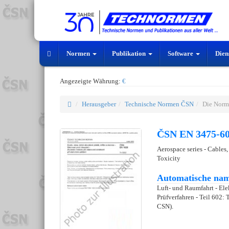
Normen
Publikation
Software
Dien
Angezeigte Währung:
€
Herausgeber
Technische Normen ČSN
Die Norm
ČSN EN 3475-60
Aerospace series - Cables, 
Toxicity
Automatische nam
Luft- und Raumfahrt - Ele
Prüfverfahren - Teil 602:
CSN).