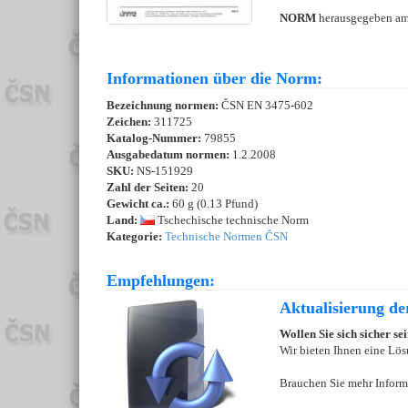
NORM
herausgegeben a
Informationen über die Norm:
Bezeichnung normen:
ČSN EN 3475-602
Zeichen:
311725
Katalog-Nummer:
79855
Ausgabedatum normen:
1.2.2008
SKU:
NS-151929
Zahl der Seiten:
20
Gewicht ca.:
60 g (0.13 Pfund)
Land:
Tschechische technische Norm
Kategorie:
Technische Normen ČSN
Empfehlungen:
Aktualisierung d
Wollen Sie sich sicher s
Wir bieten Ihnen eine Lös
Brauchen Sie mehr Inform