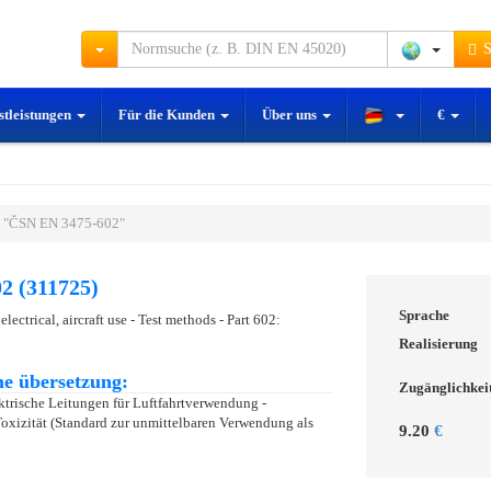
S
stleistungen
Für die Kunden
Über uns
€
 "ČSN EN 3475-602"
2 (311725)
Sprache
electrical, aircraft use - Test methods - Part 602:
Realisierung
e übersetzung:
Zugänglichkei
ktrische Leitungen für Luftfahrtverwendung -
 Toxizität (Standard zur unmittelbaren Verwendung als
9.20
€